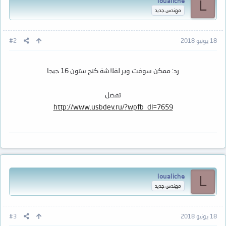
loualiche
L
مهندس جديد
18 يونيو 2018
#2
رد: ممكن سوفت وير لفلاشة كنج ستون 16 جيجا
تفضل
http://www.usbdev.ru/?wpfb_dl=7659
loualiche
L
مهندس جديد
18 يونيو 2018
#3