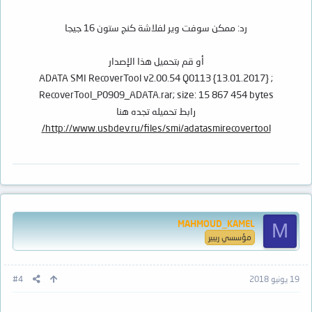
رد: ممكن سوفت وير لفلاشة كنج ستون 16 جيجا
أو قم بتحميل هذا الإصدار
ADATA SMI RecoverTool v2.00.54 Q0113 {13.01.2017} ;
RecoverTool_P0909_ADATA.rar; size: 15 867 454 bytes
رابط تحميله تجده هنا
http://www.usbdev.ru/files/smi/adatasmirecovertool/
MAHMOUD_KAMEL
M
مؤسسي ريبير
19 يونيو 2018
#4