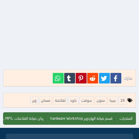
فيسبوك
تويتر
Reddit
Pinterest
Tumblr
WhatsApp
شارك:
ا
16
جيجا
ستون
سوفت
كود
لفلاشة
ممكن
وير
ل
ك
ل
المنتديات
قسم صيانة الهاردوير hardware Workshop
ركن صيانة الفلاشات ,Flash, MP3, MP4, MP5
م
ا
ت
ا