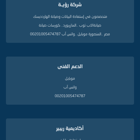
شركة رؤيــة
ل
د
ل
متخصصون في إستعادة البيانات وصيانة الهاردديسك
ي
صيانةالاب توب ..المازربورد.. كورسات صيانة
ل
ة
مصر ..المنصورة موبايل ..واتس آب 00201005474787
الدعم الفنى
موبايل
واتس آب
00201005474787
أكاديمية ريبير