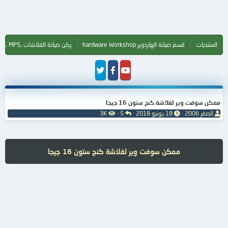
المنتديات
قسم صيانة الهاردوير hardware Workshop
ركن صيانة الفلاشات ,Flash, MP3, MP4, MP5
ممكن سوفت وير لفلاشة كنج ستون 16 جيجا
ب
ت
ا
ا
الصقر 2006
18 يونيو 2018
5
3K
ا
ا
ل
ل
د
ر
ر
م
ئ
ي
د
ش
ا
خ
و
ا
ممكن سوفت وير لفلاشة كنج ستون 16 جيجا
ل
ا
د
ه
م
ل
د
و
ب
ا
ض
د
ت
و
ء
ع