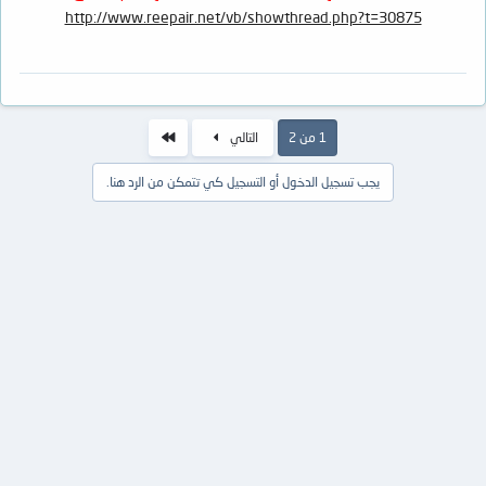
http://www.reepair.net/vb/showthread.php?t=30875
الاخير
1 من 2
التالي
يجب تسجيل الدخول أو التسجيل كي تتمكن من الرد هنا.