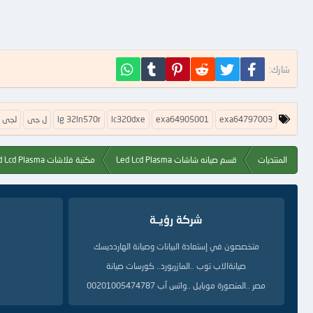
فيسبوك
تويتر
Reddit
Pinterest
Tumblr
WhatsApp
شارك:
ا
exa64797003
exa64905001
lc320dxe
lg 32ln570r
ل جى
لجى
ل
ك
ل
المنتديات
قسم صيانه شاشات Led Lcd Plasma
مكتبة فلاشات Led Lcd Plasma
م
ا
ت
ا
ل
شركة رؤيــة
د
ل
متخصصون في إستعادة البيانات وصيانة الهاردديسك
ي
صيانةالاب توب ..المازربورد.. كورسات صيانة
ل
ة
مصر ..المنصورة موبايل ..واتس آب 00201005474787