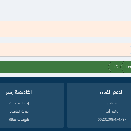
LG
الدعم الفنى
أكاديمية ريبير
موبايل
إستعادة بيانات
واتس آب
صيانة الهاردوير
00201005474787
كورسات صيانة