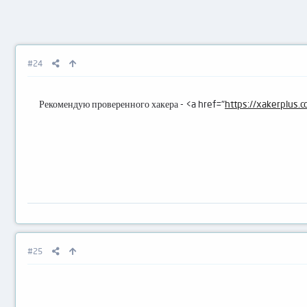
#24
Рекомендую проверенного хакера - <a href="
https://xakerplus.
#25