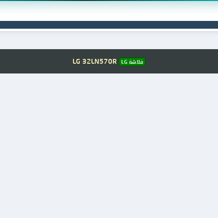
LG 32LN570R
فلاشة LG