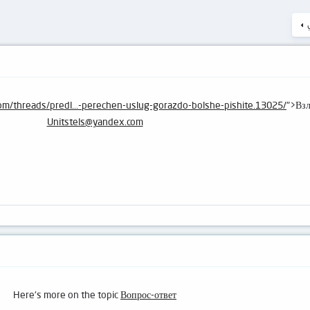
com/threads/predl...-perechen-uslug-gorazdo-bolshe-pishite.13025/
">Взл
Unitstels@yandex.com
Here's more on the topic
Вопрос-ответ