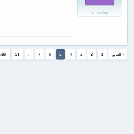
Williamkip
السابق
1
2
3
4
5
6
7
…
11
التالي