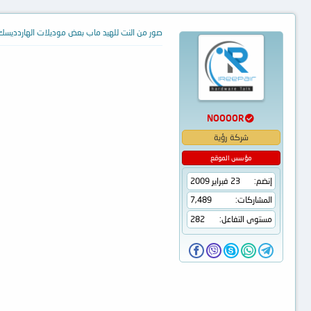
صور من النت للهيد ماب بعض موديلات الهاردديسك
NOOOOR
شركة رؤية
مؤسس الموقع
إنضم
23 فبراير 2009
المشاركات
7,489
مستوى التفاعل
282