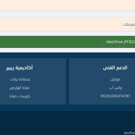
موديلات
الدعم الفنى
أكاديمية ريبير
موبايل
إستعادة بيانات
واتس آب
صيانة الهاردوير
00201005474787
كورسات صيانة
XenFor