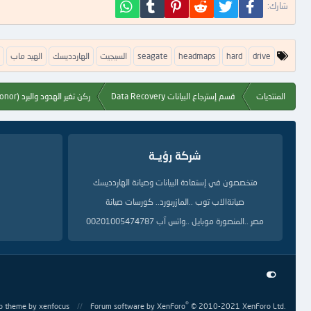
فيسبوك
تويتر
Reddit
Pinterest
Tumblr
WhatsApp
شارك:
ا
drive
hard
headmaps
seagate
السيجيت
الهاردديسك
الهيد ماب
ل
ك
ل
المنتديات
قسم إسترجاع البيانات Data Recovery
ركن تغير الهدود والبرد Hard Drive (PCB,Donor)
م
ا
ت
ا
ل
شركة رؤيــة
د
ل
متخصصون في إستعادة البيانات وصيانة الهاردديسك
ي
ل
صيانةالاب توب ..المازربورد.. كورسات صيانة
ة
مصر ..المنصورة موبايل ..واتس آب 00201005474787
®
o theme
by xenfocus
Forum software by XenForo
© 2010-2021 XenForo Ltd.