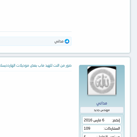
ا
مداني
ل
ت
ف
ا
ع
صور من النت للهيد ماب بعض موديلات الهاردديسك
ل
ا
ت
:
مداني
مهندس جديد
إنضم
6 مارس 2016
المشاركات
109
مستوى التفاعل
5