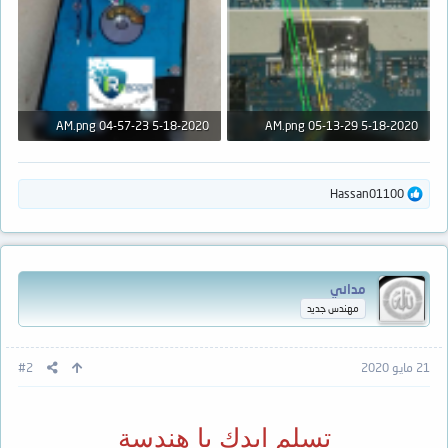
5-18-2020 04-57-23 AM.png
5-18-2020 05-13-29 AM.png
493.5 KB · المشاهدات: 56
361.6 KB · المشاهدات: 59
ا
Hassan01100
ل
ت
ف
ا
ع
مداني
ل
ا
مهندس جديد
ت
:
21 مايو 2020
#2
تسلم ايدك يا هندسة