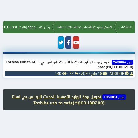
المنتديات
قسم إسترجاع البيانات Data Recovery
ركن تغير الهدود والبرد Hard Drive (PCB,Donor)
تحويل بردة الهارد التوشيبا الحديث اليو اس بي لساتا Toshiba usb to
شرح TOSHIBA
sata(MQ03UBB200)
ب
ت
ا
ا
NOOOOR
18 مايو 2020
22
14K
ا
ا
ل
ل
د
ر
ر
م
ئ
ي
د
ش
ا
خ
و
ا
تحويل بردة الهارد التوشيبا الحديث اليو اس بي لساتا
شرح TOSHIBA
ل
ا
د
ه
Toshiba usb to sata(MQ03UBB200)
م
ل
د
و
ب
ا
ض
د
ت
و
ء
ع