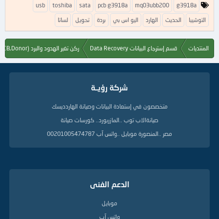
ا
usb
toshiba
sata
pcb g3918a
mq03ubb200
g3918a
ل
ك
التوشيبا
الحديث
الهارد
اليو اس بي
بردة
تحويل
لساتا
ل
م
ا
المنتديات
قسم إسترجاع البيانات Data Recovery
ركن تغير الهدود والبرد Hard Drive (PCB,Donor)
ت
ا
ل
د
شركة رؤيــة
ل
ي
متخصصون في إستعادة البيانات وصيانة الهاردديسك
ل
ة
صيانةالاب توب ..المازربورد.. كورسات صيانة
مصر ..المنصورة موبايل ..واتس آب 00201005474787
الدعم الفنى
موبايل
واتس آب