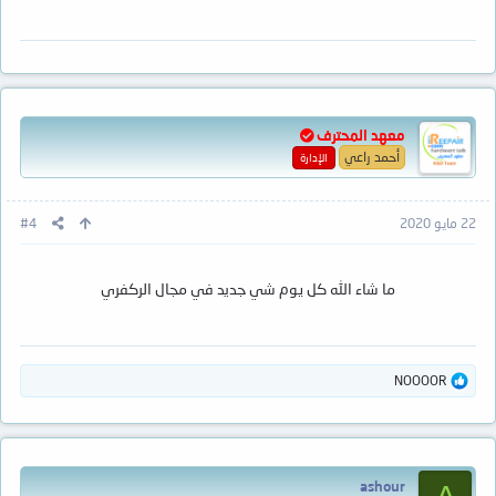
معهد المحترف
أحمد راعي
الإدارة
22 مايو 2020
#4
ما شاء الله كل يوم شي جديد في مجال الركفري
ا
NOOOOR
ل
ت
ف
ا
ع
ashour
ل