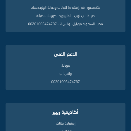
متخصصون في إستعادة البيانات وصيانة الهاردديسك
صيانةالاب توب ..المازربورد.. كورسات صيانة
مصر ..المنصورة موبايل ..واتس آب 00201005474787
الدعم الفنى
موبايل
واتس آب
00201005474787
أكاديمية ريبير
إستعادة بيانات