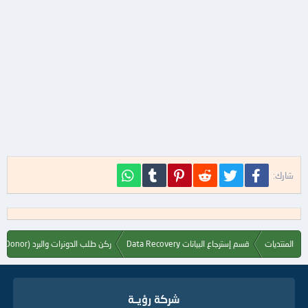
فيسبوك
تويتر
Reddit
Pinterest
Tumblr
WhatsApp
شارك:
المنتديات
قسم إسترجاع البيانات Data Recovery
ركن طلب الدونرات والبرد Hard Drive (PCB,Donor)
شركة رؤيــة