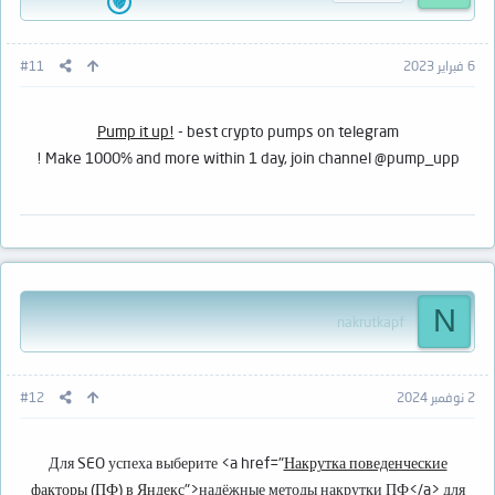
6 فبراير 2023
#11
Pump it up!
- best crypto pumps on telegram
Make 1000% and more within 1 day, join channel @pump_upp !
N
nakrutkapf
2 نوفمبر 2024
#12
Для SEO успеха выберите <a href="
Накрутка поведенческие
факторы (ПФ) в Яндекс
">надёжные методы накрутки ПФ</a> для