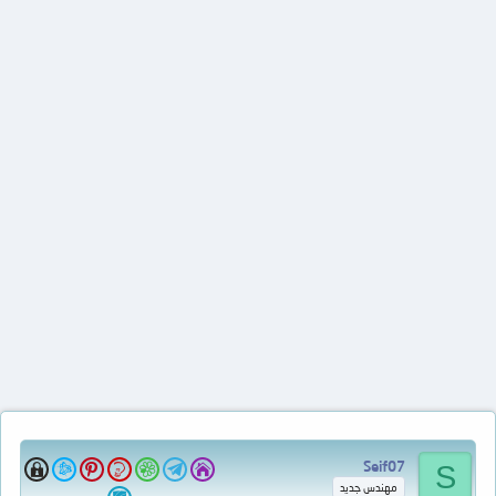
Seif07
S
مهندس جديد