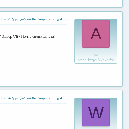
بعد اذن الجميع سوفت فلاشة كينج ستون 64جيجا
A
>Хакер</a> Почта специалиста:
<a
href="https://xakerfor
بعد اذن الجميع سوفت فلاشة كينج ستون 64جيجا
W