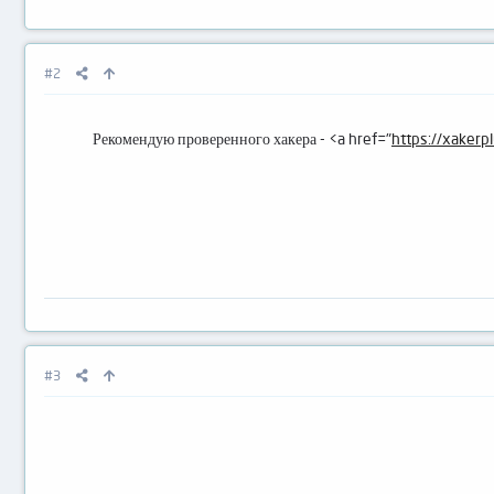
#2
Рекомендую проверенного хакера - <a href="
https://xakerp
#3