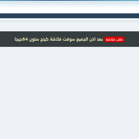
بعد اذن الجميع سوفت فلاشة كينج ستون 64جيجا
طلب فلاشة