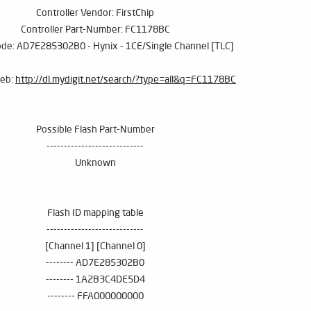
Controller Vendor: FirstChip
Controller Part-Number: FC1178BC
code: AD7E285302B0 - Hynix - 1CE/Single Channel [TLC]
web:
http://dl.mydigit.net/search/?type=all&q=FC1178BC
Possible Flash Part-Number
----------------------------
Unknown
Flash ID mapping table
----------------------------
[Channel 0] [Channel 1]
AD7E285302B0 --------
1A2B3C4DE5D4 --------
FFA000000000 --------