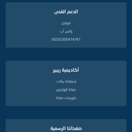
الدعم الفنى
موبايل
واتس آب
00201005474787
أكاديمية ريبير
إستعادة بيانات
صيانة الهاردوير
كورسات صيانة
صفحاتنا الرسمية