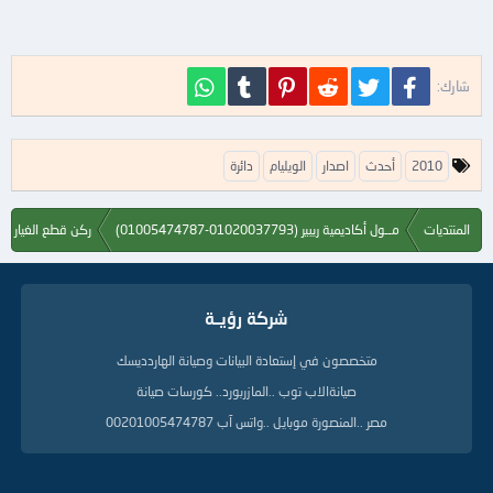
فيسبوك
تويتر
Reddit
Pinterest
Tumblr
WhatsApp
شارك:
ا
2010
أحدث
اصدار
الويليام
دائرة
ل
ك
ل
المنتديات
مــول أكاديمية ريبير (01020037793-01005474787)
ركن قطع الغيار وأجهزة الصيانة 
م
ا
ت
ا
شركة رؤيــة
ل
د
ل
متخصصون في إستعادة البيانات وصيانة الهاردديسك
ي
صيانةالاب توب ..المازربورد.. كورسات صيانة
ل
ة
مصر ..المنصورة موبايل ..واتس آب 00201005474787