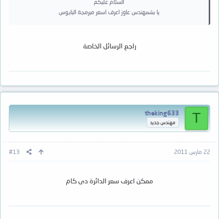
السلام عليكم
يا بشمهندس عاوز اعرف اسعر مبرمجة البايوس
راجع الرسائل الخاصة
theking633
T
مهندس جديد
22 مارس 2011
#13
ممكن اعرف سعر الدائرة دى كام