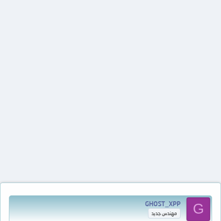
GHOST_XPP
G
مهندس جديد