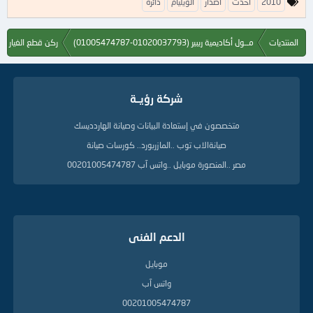
2010
أحدث
اصدار
الويليام
دائرة
ل
ك
ل
المنتديات
مــول أكاديمية ريبير (01020037793-01005474787)
ركن قطع الغيار وأجهزة الصيانة 
م
ا
ت
ا
شركة رؤيــة
ل
د
ل
متخصصون في إستعادة البيانات وصيانة الهاردديسك
ي
صيانةالاب توب ..المازربورد.. كورسات صيانة
ل
ة
مصر ..المنصورة موبايل ..واتس آب 00201005474787
الدعم الفنى
موبايل
واتس آب
00201005474787