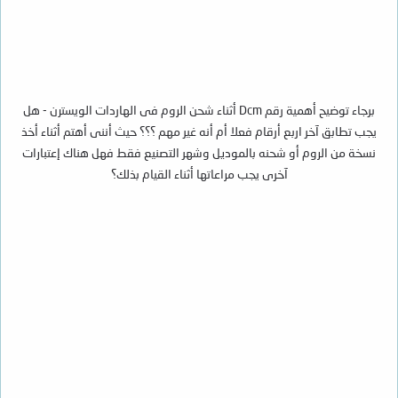
برجاء توضيح أهمية رقم Dcm أثناء شحن الروم فى الهاردات الويسترن - هل
يجب تطابق آخر اربع أرقام فعلا أم أنه غير مهم ؟؟؟ حيث أننى أهتم أثناء أخذ
نسخة من الروم أو شحنه بالموديل وشهر التصنيع فقط فهل هناك إعتبارات
آخرى يجب مراعاتها أثناء القيام بذلك؟