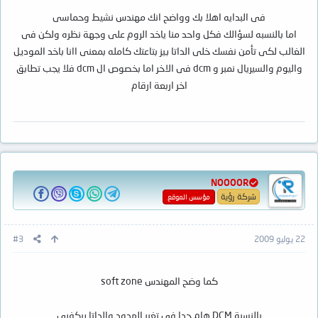
فى البدايه اهلا بك وواضح انك مهندس نشيط وحماسى
اما بالنسبه لسؤالك فكل واحد منا ياخد الروم على وجهة نظره ولكن فى
الغالب لكى تأمن نفسك خلى الداتا بيز بتاعتك كامله بمعنى اانا باخد الموديل
واليوم والسيريال نمبر و dcm فى الاخر اما بخصوص ال dcm فلا يجب تطابق
اخر اربعة ارقام
NOOOOR
شركة رؤية
مؤسس الموقع
22 يوليو 2009
#3
كما وضح المهندس soft zone
بالنسبة DCM هام جدا في تغير الهدود والداتا ريكفري