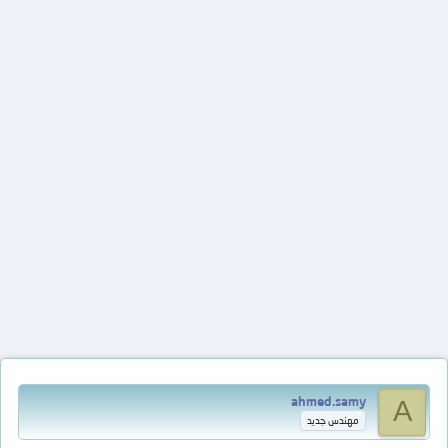
ahmed.samy
A
مهندس جديد