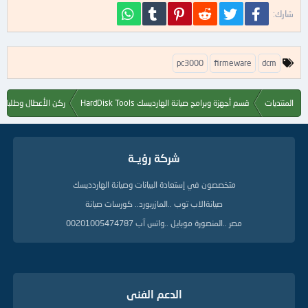
فيسبوك
تويتر
Reddit
Pinterest
Tumblr
WhatsApp
شارك:
ا
pc3000
firmeware
dcm
ل
ك
ل
المنتديات
قسم أجهزة وبرامج صيانة الهارديسك HardDisk Tools
ركن الأعطال وطلبات ا
م
ا
ت
ا
شركة رؤيــة
ل
د
ل
متخصصون في إستعادة البيانات وصيانة الهاردديسك
ي
صيانةالاب توب ..المازربورد.. كورسات صيانة
ل
ة
مصر ..المنصورة موبايل ..واتس آب 00201005474787
الدعم الفنى