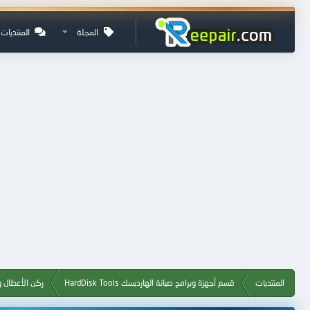
المجلة
المنتديات
المنتديات
قسم أجهزة وبرامج صيانة الهارديسك HardDisk Tools
ركن الأعطال و