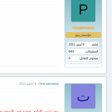
P
POWERMAN3D
مؤسسي ريبير
إنضم
9 أبريل 2011
المشاركات
643
مستوى التفاعل
0
Clear password
4 أكتوبر 2011
ت
يتم تخزين الباص وورد فى المودي