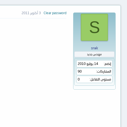
Clear password
3 أكتوبر 2011
S
srak
مهندس جديد
إنضم
14 يوليو 2010
المشاركات
90
مستوى التفاعل
0