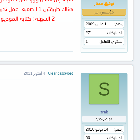
توفيق مختار
هناك طريقتين 1 الصعبه : عمل تحرير للموديول 02 بالهيكس وازاله الباص وورد
مؤسسي ريبير
______ 2 السهله : كتابه الموديول 02 من دونور مناسب " فيرم وير مناسب"
إنضم
1 مارس 2009
المشاركات
271
مستوى التفاعل
1
Clear password
4 أكتوبر 2011
S
srak
مهندس جديد
إنضم
14 يوليو 2010
المشاركات
90