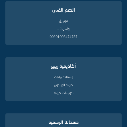
الدعم الفنى
موبايل
واتس آب
00201005474787
أكاديمية ريبير
إستعادة بيانات
صيانة الهاردوير
كورسات صيانة
صفحاتنا الرسمية