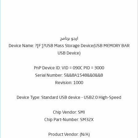
ارجو برنامج
Device Name: ?[F:]?USB Mass Storage Device(USB MEMORY BAR
USB Device)
PnP Device ID: VID = 090C PID = 3000
Serial Number: 5&&8A1548&&0&&8
Revision: 1000
Device Type: Standard USB device - USB2.0 High-Speed
Chip Vendor: SMI
Chip Part-Number: SM32X
Product Vendor: (N/A)