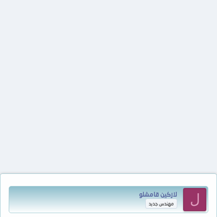
لازكين قامشلو
ل
مهندس جديد