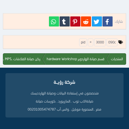
فيسبوك
تويتر
Reddit
Pinterest
Tumblr
WhatsApp
شارك:
ا
pid
=
3000
090c
ل
ك
ل
المنتديات
قسم صيانة الهاردوير hardware Workshop
ركن صيانة الفلاشات ,Flash, MP3, MP4, MP5
م
ا
ت
ا
شركة رؤيــة
ل
د
ل
متخصصون في إستعادة البيانات وصيانة الهاردديسك
ي
صيانةالاب توب ..المازربورد.. كورسات صيانة
ل
ة
مصر ..المنصورة موبايل ..واتس آب 00201005474787