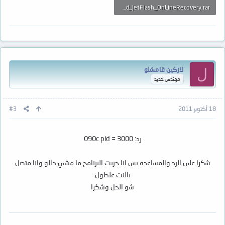
SMI_Transcend_JetFlash_OnLineRecovery.rar
597.4 KB · المشاهدات: 673
لازكين قامشلو
ل
مهندس جديد
18 أكتوبر 2011
#3
رد: 090c pid = 3000
شكرا على الرد والمساعدة بس انا جربت البرنامج ما مشي حالو وانا متصل
بالنت علطول
شو الحل وشكرا