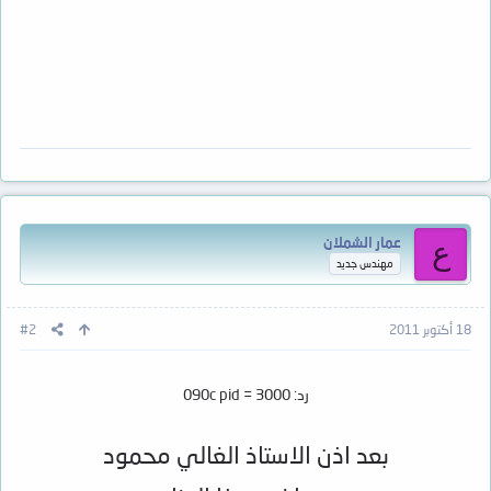
عمار الشملان
ع
مهندس جديد
18 أكتوبر 2011
#2
رد: 090c pid = 3000
بعد اذن الاستاذ الغالي محمود