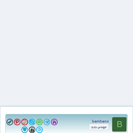
bembeno
B
مهندس جديد