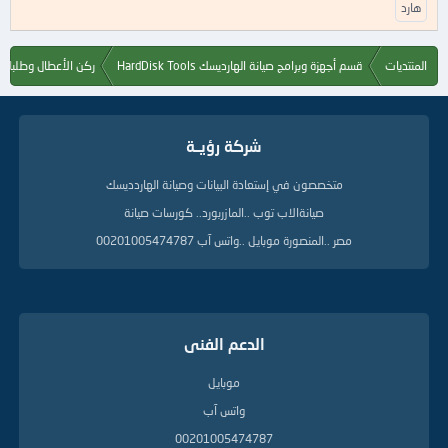
هارد
ك
ل
م
ا
المنتديات
قسم أجهزة وبرامج صيانة الهارديسك HardDisk Tools
ركن الأعطال وطلبات ا
ت
ا
ل
د
شركة رؤيــة
ل
ي
متخصصون في إستعادة البيانات وصيانة الهاردديسك
ل
ة
صيانةالاب توب ..المازربورد.. كورسات صيانة
مصر ..المنصورة موبايل ..واتس آب 00201005474787
الدعم الفنى
موبايل
واتس آب
00201005474787