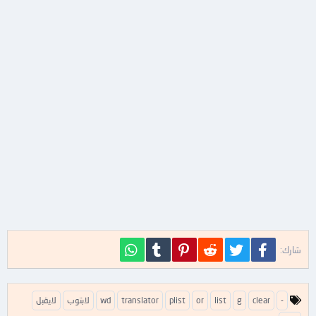
فيسبوك
تويتر
Reddit
Pinterest
Tumblr
WhatsApp
شارك:
ا
-
clear
g
list
or
plist
translator
wd
لابتوب
لايقبل
ل