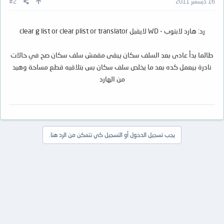
16 ديسمبر 2011
#2
رد: هارد لابتوب - WD لايقبل clear g list or clear plist or translator
طالما بدأ عادى بعد السلف سكان يبقى مقمش سلف سكان صح في حالات
نادرة بيعمل كده بعد ما يخلص سلف سكان بس بتلاقيه قطع مساحة وهيد
من الهارد
يجب تسجيل الدخول أو التسجيل كي تتمكن من الرد هنا.