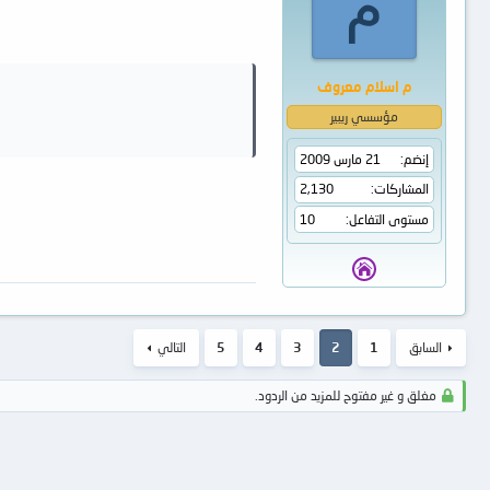
م
م اسلام معروف
مؤسسي ريبير
إنضم
21 مارس 2009
المشاركات
2,130
مستوى التفاعل
10
السابق
1
2
3
4
5
التالي
مغلق و غير مفتوح للمزيد من الردود.