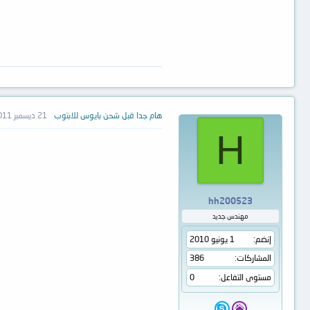
هام جدا قبل شحن بايوس للابتوب
21 ديسمبر 2011
H
hh200523
مهندس جديد
إنضم
1 يونيو 2010
المشاركات
386
مستوى التفاعل
0