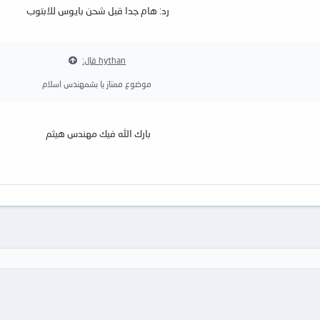
رد: هام جدا قبل شحن بايوس للابتوب
hythan قال:
موضوع ممتاز يا بشمهندس اسلام
بارك الله فيك مهندس هيثم