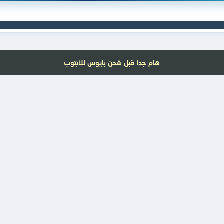
هام جدا قبل شحن بايوس للابتوب