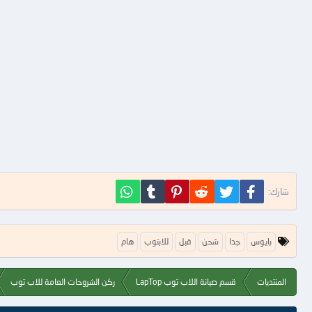
فيسبوك
تويتر
Reddit
Pinterest
Tumblr
WhatsApp
شارك:
ا
بايوس
جدا
شحن
قبل
للابتوب
هام
ل
ك
ل
المنتديات
قسم صيانة اللاب توب LapTop
ركن الشروحات العامة للاب توب
م
ا