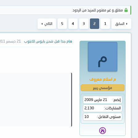
مغلق و غير مفتوح للمزيد من الردود.
السابق
1
2
3
4
5
التالي
هام جدا قبل شحن بايوس للابتوب
21 ديسمبر 2011
م
م اسلام معروف
مؤسسي ريبير
إنضم
21 مارس 2009
المشاركات
2,130
مستوى التفاعل
10