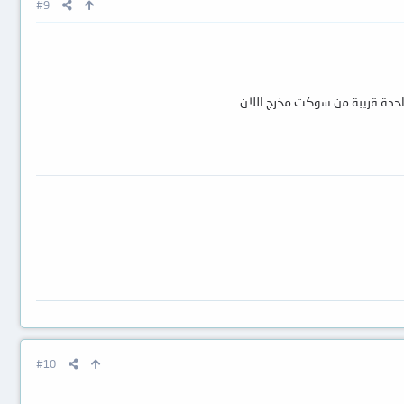
#9
واحدة قريبة من سوكت مخرج اللان
#10