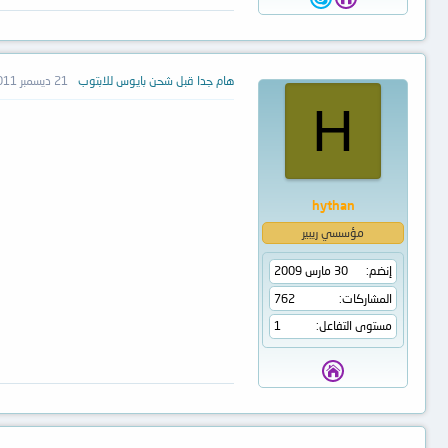
هام جدا قبل شحن بايوس للابتوب
21 ديسمبر 2011
H
hythan
مؤسسي ريبير
إنضم
30 مارس 2009
المشاركات
762
مستوى التفاعل
1