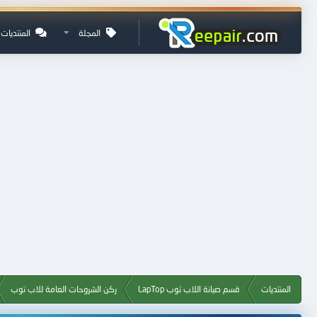
المجلة
المنتديات
المنتديات
قسم صيانة اللاب توب LapTop
ركن الشروحات العامة للاب توب