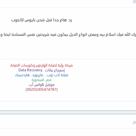
رد: هام جدا قبل شحن بايوس للابتوب
رك الله فيك اسلام بيه وبعض انواع الديل بيكون فيه شريحتين نفس المساحة ايضا 
شركة رؤية لصيانة الهاردوير وكورسات الصيانة
إسترجاع بيانات ..
Data Recovery
صيانة لاب توب ...مازربورد...هاردديسك
مصر..المنصورة
موبايل &واتس أب
)
00201005474787
(