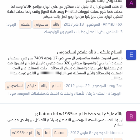
ساعدونى بالله عليكم
A
انا كنت المفروض ان انا بشيل الباد سكتور من على الهارد ببرنامج WDR وبعد لما
عملت كما شرح عملت فورمات لـ P-list وبعد كدة الجهاز وقف ولما عملت اعادة
تشغيل الهارد مش عايز يقرا من برا ارجو الحل يالله عليكم
AhMaD FoX
الموضوع
18 يناير 2013
بالله
ساعدوني
عليكم
الردود:
3
المنتدى:
ركن الأعطال وطلبات الفيرم وير للهارديسك
السلام عليكم .. بالله عليكم لتساعدوني
E
بالامس اشتريت شاشة سامسونج ال سي دي 17 بوصة 740N بس هي استعمال
مستورد ( خارجي ) واشتريتها بحوالي 320 جنيه مصري والرجل قبل ان اشتريها منه
قام بتشغليها على جهازه واشتغلت وتمام الحمدلله .. جئت لاشغلها فى البيت
اشتغلت والحمدلله ولكن المشكلة فى الالوااااااااااااااااااااان الالون غريبة جداااا
جدااااا...
eng.3zo
الموضوع
22 سبتمبر 2012
السلام
بالله
عليكم
لتساعدوني
الردود: 3
المنتدى:
ركن الأعطال والطلبات [فلاشات,مخططات,السيرفس مود]
بالله عليكم اريد مخطط lg flatron lcd w1953se-pf
B
ارجوا الاهتماممن السده المهندسين الافاضل وجزاكم الله كل خير واخص مهندس
اسلام
biromia
الموضوع
8 مارس 2012
flatron
lcd
lg
w1953se-pf