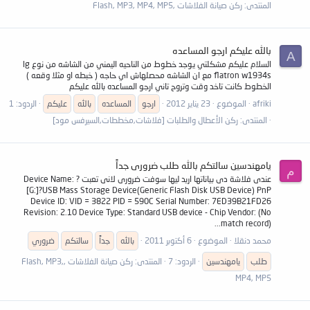
المنتدى:
ركن صيانة الفلاشات ,Flash, MP3, MP4, MP5
بالله عليكم ارجو المساعده
A
السلام عليكم مشكلتي يوجد خطوط من الناحيه اليمني من الشاشه من نوع lg
flatron w1934s مع ان الشاشه محصلهاش اي حاجه ( خبطه او مثلا وقعه )
الخطوط كانت تاخد وقت وتروح تاني ارجو المساعده بالله عليكم
afriki
الموضوع
23 يناير 2012
ارجو
المساعده
بالله
عليكم
الردود: 1
المنتدى:
ركن الأعطال والطلبات [فلاشات,مخططات,السيرفس مود]
يامهندسين سالتكم بالله طلب ضرورى جداً
م
عندى فلاشة دى بياناتها اريد ليها سوفت ضرورى لانى تعبت Device Name: ?
[G:]?USB Mass Storage Device(Generic Flash Disk USB Device) PnP
Device ID: VID = 3822 PID = 590C Serial Number: 7ED39B21FD26
Revision: 2.10 Device Type: Standard USB device - Chip Vendor: (No
match record)...
محمد دنقلا
الموضوع
6 أكتوبر 2011
بالله
جداً
سالتكم
ضروري
طلب
يامهندسين
الردود: 7
المنتدى:
ركن صيانة الفلاشات ,Flash, MP3,
MP4, MP5