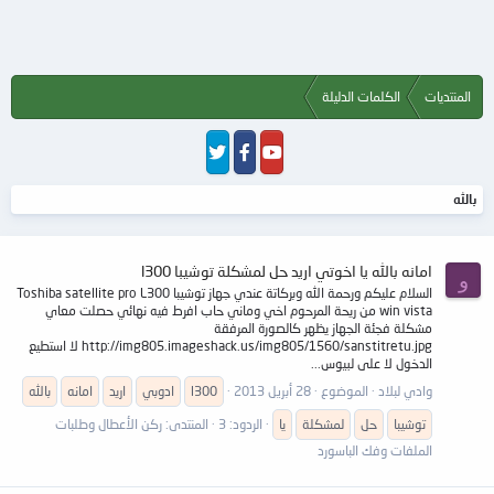
المنتديات
الكلمات الدليلة
بالله
امانه بالله يا اخوتي اريد حل لمشكلة توشيبا l300
و
السلام عليكم ورحمة الله وبركاتة عندي جهاز توشيبا Toshiba satellite pro L300
win vista من ريحة المرحوم اخي وماني حاب افرط فيه نهائي حصلت معاي
مشكلة فجئة الجهاز يظهر كالصورة المرفقة
http://img805.imageshack.us/img805/1560/sanstitretu.jpg لا استطيع
الدخول لا على لبيوس...
وادي لبلاد
الموضوع
28 أبريل 2013
l300
ادوبي
اريد
امانه
بالله
توشيبا
حل
لمشكلة
يا
الردود: 3
المنتدى:
ركن الأعطال وطلبات
الملفات وفك الباسورد