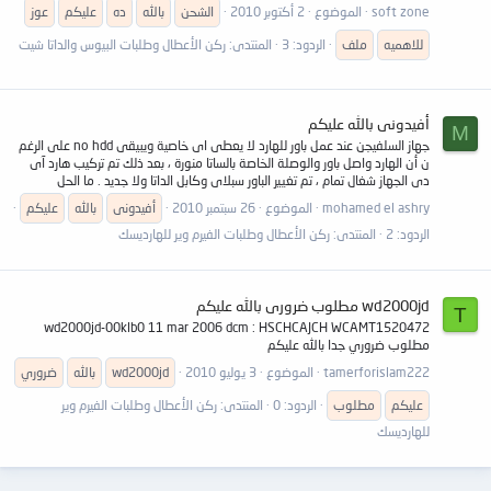
soft zone
الموضوع
2 أكتوبر 2010
الشحن
بالله
ده
عليكم
عوز
للاهميه
ملف
الردود: 3
المنتدى:
ركن الأعطال وطلبات البيوس والداتا شيت
أفيدونى بالله عليكم
M
جهاز السلفيجن عند عمل باور للهارد لا يعطى اى خاصية ويبيقى no hdd على الرغم
ن أن الهارد واصل باور والوصلة الخاصة بالساتا منورة ، بعد ذلك تم تركيب هارد آى
دى الجهاز شغال تمام ، تم تغيير الباور سبلاى وكابل الداتا ولا جديد . ما الحل
mohamed el ashry
الموضوع
26 سبتمبر 2010
أفيدونى
بالله
عليكم
الردود: 2
المنتدى:
ركن الأعطال وطلبات الفيرم وير للهارديسك
wd2000jd مطلوب ضرورى بالله عليكم
T
wd2000jd-00klb0 11 mar 2006 dcm : HSCHCAJCH WCAMT1520472
مطلوب ضروري جدا بالله عليكم
tamerforislam222
الموضوع
3 يوليو 2010
wd2000jd
بالله
ضروري
عليكم
مطلوب
الردود: 0
المنتدى:
ركن الأعطال وطلبات الفيرم وير
للهارديسك