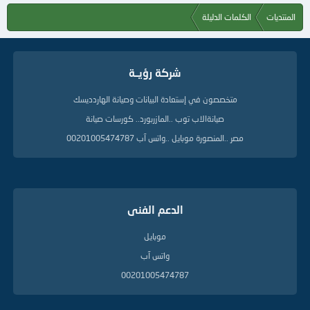
المنتديات
الكلمات الدليلة
شركة رؤيــة
متخصصون في إستعادة البيانات وصيانة الهاردديسك
صيانةالاب توب ..المازربورد.. كورسات صيانة
مصر ..المنصورة موبايل ..واتس آب 00201005474787
الدعم الفنى
موبايل
واتس آب
00201005474787