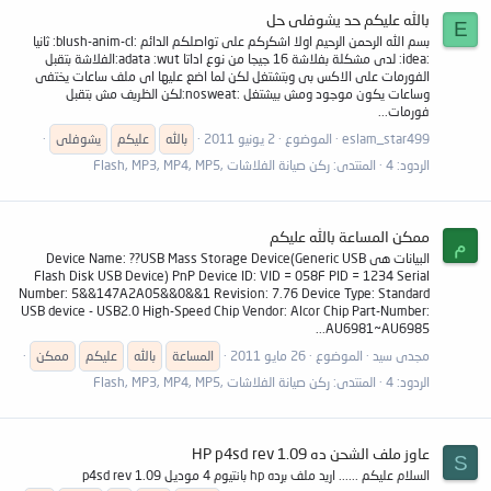
بالله عليكم حد يشوفلى حل
E
بسم الله الرحمن الرحيم اولا اشكركم على تواصلكم الدائم :blush-anim-cl: ثانيا
:idea: لدى مشكلة بفلاشة 16 جيجا من نوع اداتا adata :wut:الفلاشة بتقبل
الفورمات على الاكس بى وبتشتغل لكن لما اضع عليها اى ملف ساعات يختفى
وساعات يكون موجود ومش بيشتغل :nosweat:لكن الظريف مش بتقبل
فورمات...
eslam_star499
الموضوع
2 يونيو 2011
بالله
عليكم
يشوفلى
الردود: 4
المنتدى:
ركن صيانة الفلاشات ,Flash, MP3, MP4, MP5
ممكن المساعة بالله عليكم
م
البيانات هى Device Name: ??USB Mass Storage Device(Generic USB
Flash Disk USB Device) PnP Device ID: VID = 058F PID = 1234 Serial
Number: 5&&147A2A05&&0&&1 Revision: 7.76 Device Type: Standard
USB device - USB2.0 High-Speed Chip Vendor: Alcor Chip Part-Number:
AU6981~AU6985...
مجدى سيد
الموضوع
26 مايو 2011
المساعة
بالله
عليكم
ممكن
الردود: 4
المنتدى:
ركن صيانة الفلاشات ,Flash, MP3, MP4, MP5
عاوز ملف الشحن ده HP p4sd rev 1.09
S
السلام عليكم ...... اريد ملف برده hp بانتيوم 4 موديل p4sd rev 1.09