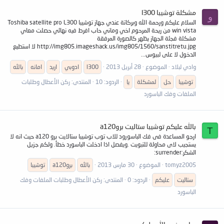
مشكلة توشيبا l300
و
السلام عليكم ورحمة الله وبركاتة عندي جهاز توشيبا Toshiba satellite pro L300
win vista من ريحة المرحوم اخي وماني حاب افرط فيه نهائي حصلت معاي
مشكلة فجئة الجهاز يظهر كالصورة المرفقة
http://img805.imageshack.us/img805/1560/sanstitretu.jpg لا استطيع
الدخول لا على لبيوس...
وادي لبلاد
الموضوع
28 أبريل 2013
l300
ادوبي
اريد
امانه
بالله
توشيبا
حل
لمشكلة
يا
الردود: 10
المنتدى:
ركن الأعطال وطلبات
الملفات وفك الباسورد
بالله عليكم توشيبا ستاليت بروa120
T
ارجو المساعدة فى فك الباسورود للاب توب توشيبا ستالايت برو a120 حيث انه لا
يستجيب لاى محاولة للتبويت .ويفصل اذا ادخلت الباسورد خطأ. ولكم جزيل
الشكر:surrender:
tomyz2005
الموضوع
30 مارس 2013
بالله
بروa120
توشيبا
ستاليت
عليكم
الردود: 0
المنتدى:
ركن الأعطال وطلبات الملفات وفك
الباسورد