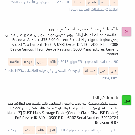
اريد
بالله
عليكم
مخطط
الردود: 2
المنتدى:
ركن الأعطال والطلبات
[فلاشات,مخططات,السيرفس مود]
بالله عليكم مشكلة فى فلاشة كينج ستون
S
الفلاشة عندما ادخلها داخل الكمبيوتر تعطينى فورمات واجى افرمتها ما بتتفرمتش
ودى معلومات عنها Protocal Version: USB 2.00 Current Speed: High
Speed Max Current: 160mA USB Device ID: VID = 2000 PID = 2008
Device Vendor: Hisun Device Revision: 1000 Manufacturer: Generic
Product...
salahsat90
الموضوع
29 فبراير 2012
بالله
ستون
عليكم
فلاشة
في
كينج
مشكلة
الردود: 9
المنتدى:
ركن صيانة الفلاشات ,Flash, MP3,
MP4, MP5
بالله عليكم الحل
س
السلام عليكم ورحمت الله وبركاته اتمنى المساعده بالله عليكم نوع الفلاشه كنج
ولا عارف اشيل من علها حاجه واحط ولا عاوز تتفرمت بالله عليكم الحل Device
Name: ?[J:]?USB Mass Storage Device(Generic Flash Disk USB Device)
PnP Device ID: VID = 058F PID = 6387 Serial Number: 75C50F24
Revision: 8.07...
سالم الدفراوي
الموضوع
6 فبراير 2012
الحل
بالله
عليكم
الردود: 2