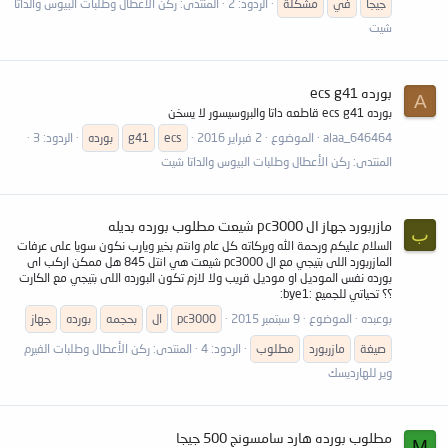
جيجا
في
مشكلة
الردود: 2
المنتدى:
ركن الأعطال وطلبات البيوس والداتا
شيت
بورده ecs g41
A
بورده ecs g41 قاطعه داتا والبروسيسور لا يسخن
alaa_646464
الموضوع
2 فبراير 2016
ecs
g41
بورده
الردود: 3
المنتدى:
ركن الأعطال وطلبات البيوس والداتا شيت
مازربورد جهاز ال pc3000 شيعت مطلوب بورده بديله
ب
السلام عليكم ورحمة الله وبركاته كل عام وانتم بخير ويارب نكون سويا على عرفات
المازربورد اللى بتيجي مع ال pc3000 شيعت هي انتل 845 هل ممكن اركب اى
بورده نفس الموديل او موديل قريب ولا لازم تكون البورده اللى بتيجي مع الكارت
؟؟ تحياتي للجميع :bye1:
بوعبده
الموضوع
9 سبتمبر 2015
pc3000
ال
بحجمه
بورده
جهاز
صيغة
مازربورد
مطلوب
الردود: 4
المنتدى:
ركن الأعطال وطلبات الفيرم
وير للهارديسك
مطلوب بورده هارد سامسونج 500 جيجا
M