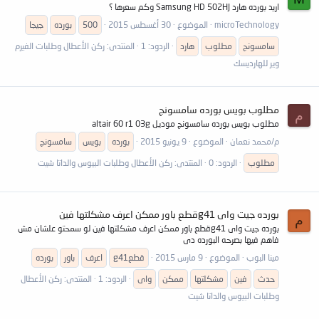
اريد بورده هارد Samsung HD 502HJ وكم سعرها ؟
microTechnology
الموضوع
30 أغسطس 2015
500
بورده
جيجا
سامسونج
مطلوب
هارد
الردود: 1
المنتدى:
ركن الأعطال وطلبات الفيرم
وير للهارديسك
مطلوب بويس بورده سامسونج
م
مطلوب بويس بورده سامسونج موديل altair 60 r1 03g
م/محمد نعمان
الموضوع
9 يونيو 2015
بورده
بويس
سامسونج
مطلوب
الردود: 0
المنتدى:
ركن الأعطال وطلبات البيوس والداتا شيت
بورده جيت واى g41قطع باور ممكن اعرف مشكلتها فين
م
بورده جيت واى g41قطع باور ممكن اعرف مشكلتها فين لو سمحتو علشان مش
فاهم فيها بصرحه البورده دى
مينا البوب
الموضوع
9 مارس 2015
g41قطع
اعرف
باور
بورده
حدث
فين
مشكلتها
ممكن
واى
الردود: 1
المنتدى:
ركن الأعطال
وطلبات البيوس والداتا شيت