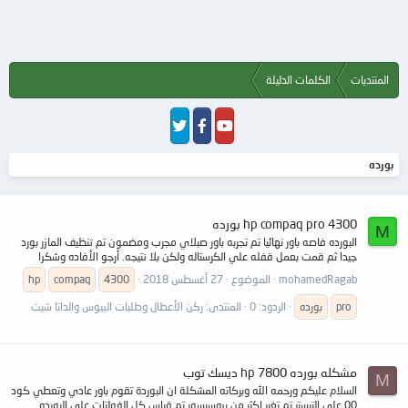
المنتديات
الكلمات الدليلة
بورده
hp compaq pro 4300 بورده
M
البورده فاصه باور نهائيا تم تجربه باور صبلاي مجرب ومضمون تم تنظيف المازر بورد
جيدا ثم قمت بعمل قفله علي الكرستاله ولكن بلا نتيجه. أرجو الأفاده وشكرا
mohamedRagab
الموضوع
27 أغسطس 2018
4300
compaq
hp
pro
بورده
الردود: 0
المنتدى:
ركن الأعطال وطلبات البيوس والداتا شيت
مشكله بورده hp 7800 ديسك توب
M
السلام عليكم ورحمه الله وبركاته المشكلة ان البوردة تقوم باور عادي وتعطي كود
00 علي التيستر تم تغير اكثر من بروسيسور تم قياس كل الفولتات علي البورده