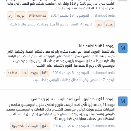
الشيب علي البن رقم 120 او 119 ولكن لي استفسار كيفيه تتبع العطل في حاله
عدم وجود 3.3 الخاصين بتغذيه بايوس الرامه
mahmoud reda
الموضوع
13 ديسمبر 2014
945gcm-s2
بورده
رام
عطل
في
الردود: 4
المنتدى:
ركن الأعطال وطلبات البيوس والداتا شيت
بورده h61 قاطعه داتا
M
عند تشغيل البورده تعمل مع اعطاء صفاره رام ثم بعد دقيقتين تفصل وتشتغل تاني
ثم يتكرر هذا الامر قياس جميع الفولتات علي البورده كله سليم قمت بتغير الرامه
والتنظيف جيدا شغلتها بشريحه بايوس واحده وبدلت الشريحتين ولا جديد جربت
بروسيسور تاني بردو لا جديد هل اقوم بالتسخين علي الشيب
mahmoud reda
الموضوع
8 ديسمبر 2014
h61
بورده
داتا
قاطعه
الردود: 7
المنتدى:
ركن الأعطال وطلبات البيوس والداتا شيت
بورده g41 باصدارتها تأتي لمبه الريست بتنور و تطفي
M
بورده g41 باصدارتها تأتي لمبه الريست بتنور و تطفي سنون البروسيسور سليمه و
الفولتات سليم فولت الرام و موسفت الشيب و دائره الرامات و البروسيسور بيسخن
طبيعي وقمت بشحن بايوس وقمت بتغير شريحه البايوس و لم تحل المشكله
المشكله دي حصلت معايا في كذا بورده 41
mahmoud reda
الموضوع
4 ديسمبر 2014
g41
الريست
باصدارتها