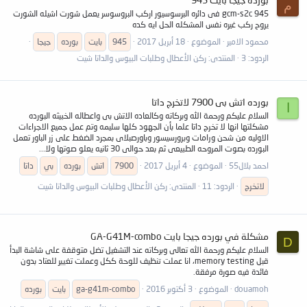
م
945 gcm-s2c فى دائره البرسوسيور اركب البروسوسر يعمل شورت اشيله الشورت
يروح ركب غيره نفس المشكله الحل ايه كده
محمود الامير
الموضوع
18 أبريل 2017
945
بايت
بورده
جيجا
الردود: 3
المنتدى:
ركن الأعطال وطلبات البيوس والداتا شيت
بورده اتش بى 7900 لاتخرج داتا
ا
السلام عليكم ورحمة الله وبركاته وكالعاده الاتش بى واعطاله الخبيثه البورده
مشكلتها انها لا تخرج داتا علما بأن الجهود كلها سليمه وتم عمل جميع الاجراءات
الاوليه من شحن ورامات وبرورسيسور وباورصبلاى بمجرد الضغط على زر الباور تعمل
البورده بصوت المروحه الطبيعى ثم بعد حوالى 30 ثانيه يعلو صوتها ولا...
احمد بلال55
الموضوع
4 أبريل 2017
7900
اتش
بورده
بي
داتا
لاتخرج
الردود: 11
المنتدى:
ركن الأعطال وطلبات البيوس والداتا شيت
مشكلة في بورده جيجا بايت GA-G41M-combo
D
السلام عليكم ورحمة الله تعالى وبركاته عند التشغيل تضل متوقفة على شاشة البدأ
قبل memory testing، انا عملت تنظيف للوحة ككل وعملت تغيير للعتاد بدون
فائدة فيه صورة مرفقة.
douamoh
الموضوع
3 أكتوبر 2016
ga-g41m-combo
بايت
بورده