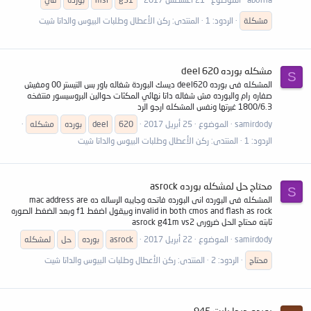
مشكلة
الردود: 1
المنتدى:
ركن الأعطال وطلبات البيوس والداتا شيت
مشكله بورده deel 620
S
المشكله فى بورده deel620 ديسك البوردة شغاله باور بس التيستر 00 ومفيش
صفاره رام والبورده مش شغاله داتا نهائي المكثات حوالين البروسيسور منتفخه
1800/6.3 غيرتها ونفس المشكله ارجو الرد
samirdody
الموضوع
25 أبريل 2017
620
deel
بورده
مشكله
الردود: 1
المنتدى:
ركن الأعطال وطلبات البيوس والداتا شيت
محتاج حل لمشكله بورده asrock
S
المشكله فى البورده انى البورده فاتحه وجايبه الرساله ده mac address are
invalid in both cmos and flash as rock وبيقول اضغط f1 وبعد الضغط الصوره
ثابته محتاج الحل ضرورى asrock g41m vs2
samirdody
الموضوع
22 أبريل 2017
asrock
بورده
حل
لمشكله
محتاج
الردود: 2
المنتدى:
ركن الأعطال وطلبات البيوس والداتا شيت
بورده جيجا بايت 945