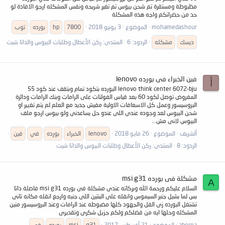
مظبوطة ومستقرة تم شحن بيوس تم تغير شريحه ونفس المشكله ارجو الافادة لو
حد من حضراتكم واجه هذه المشكلة
mohamedashour
الموضوع
3 يونيو 2018
7800
hp
بورده
توب
ديسك
مشكله
الردود: 6
المنتدى:
ركن الأعطال وطلبات البيوس والداتا شيت
فين الخبراء فى بورده lenovo
أ
lenovo think center 6072-bju البورده بتكود تمام وبتقف عند كود 55
المفروض توصل لكود 60 بعد قياس الفولتات على الرامات وبنك الرامات ودائرة
البروسيسور وعمل كل الاسعافات الاولية مفيش جديد مع العلم لم يتم تغيير او
شحن البيوس لعد وجوده عندى اللى عندو حل يساعدنى ولو بيوس ارجو ملف
البيوس لانى مش...
ألشريف
الموضوع
26 مايو 2018
lenovo
الخبراء
بورده
في
فين
الردود: 8
المنتدى:
ركن الأعطال وطلبات البيوس والداتا شيت
مشكلة فى بورده msi g31
A
السلام عليكم ورحمة الله وبركاته عندى مشكلة فى بورده msi g31 فاصلة داتا
بس لما بشيل جنبر السيموس وانقله على البنتين اللى جنبه وارجع انقله مكانه تانى
تشتغل البورده زى الفل والجهود كلها مضبوطه عند الرامات وعند البروسيسور منين
المشكله وحلها ايه من فضلكم ولكم جزيل شكرى وتقديرى
aborna
الموضوع
21 أغسطس 2017
g31
msi
بورده
في