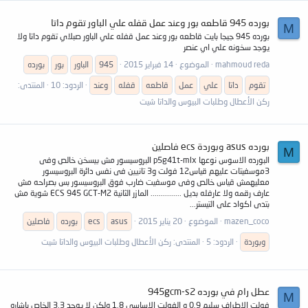
بورده 945 قاطعه بور وعند عمل قفله علي الباور تقوم داتا
M
بورده 945 جيجا بايت قاطعه بور وعند عمل قفله علي الباور صبلاي تقوم داتا ولا
يوجد سخونه علي اي عنصر
mahmoud reda
الموضوع
14 فبراير 2015
945
الباور
بور
بورده
تقوم
داتا
علي
عمل
قاطعه
قفله
وعند
الردود: 10
المنتدى:
ركن الأعطال وطلبات البيوس والداتا شيت
بورده asus وبوردة ecs فاصلين
M
البورده الاسوس نوعها p5g41t-mlx البروسيسور مش بيسخن خالص وفى
3موسفيتات عليهم قياس12 فولت و3 تانيين فى نفس دائرة البروسيسور
معليهمش قياس خالص وفى موسفيت ضارب فوق البروسيسور بس بصراحه مش
عارف رقمه ولا عارفله بديل ............... المازر الثانية ECS 945 GCT-M2 شوية مش
بتدى اكواد على التيستر...
mazen_coco
الموضوع
20 يناير 2015
asus
ecs
بورده
فاصلين
وبوردة
الردود: 5
المنتدى:
ركن الأعطال وطلبات البيوس والداتا شيت
عطل رام في بورده 945gcm-s2
M
فولت الاطراف سليم 0.9 و الفولت الاساسي 1.8 ولكن لا يوجد 3.3 الخاص باشاره