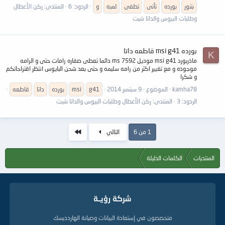
بتنور
بورده
تأتى
تطفى
لمبه
و
الردود: 6
المنتدى:
ركن الأعطال
وطلبات البيوس والداتا شيت
بورده msi g41 قاطعه داتا
K
ماذربورد msi g41 موديل ms 7592 دائما تعطى صفاره رامات حتى و الرامه
موجوده و مع تغيير اكثر من رامه سليمه و حتى بعد شحن البايوس انتظر اقتراحاتكم
و شكرا
kamha78
الموضوع
9 سبتمبر 2014
g41
msi
بورده
داتا
قاطعه
الردود: 3
المنتدى:
ركن الأعطال وطلبات البيوس والداتا شيت
الاخير
1 من 6
التالي
المنتديات
الكلمات الدليلة
شركة رؤيــة
متخصصون في إستعادة البيانات وصيانة الهاردديسك