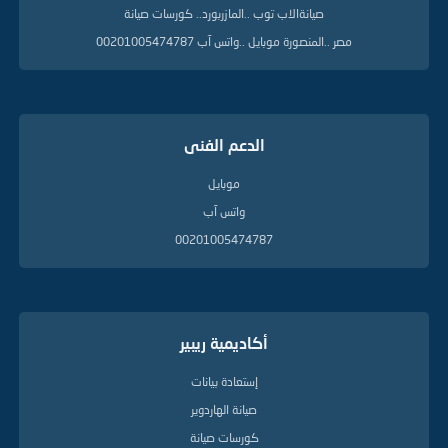
صيانةالاب توب ..المازربورد.. كورسات صيانة
مصر ..المنصورة موبايل ..واتس آب 00201005474787
الدعم الفنى
موبايل
واتس آب
00201005474787
أكاديمية ريبير
إستعادة بيانات
صيانة الهاردوير
كورسات صيانة