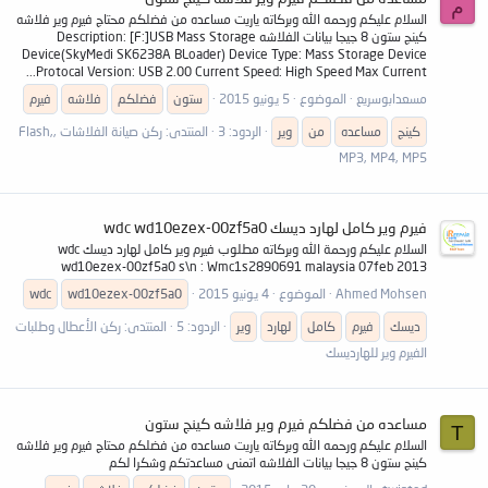
م
السلام عليكم ورحمه الله وبركاته ياريت مساعده من فضلكم محتاج فيرم وير فلاشه
كينج ستون 8 جيجا بيانات الفلاشه Description: [F:]USB Mass Storage
Device(SkyMedi SK6238A BLoader) Device Type: Mass Storage Device
Protocal Version: USB 2.00 Current Speed: High Speed Max Current...
مسعدابوسريع
الموضوع
5 يونيو 2015
ستون
فضلكم
فلاشه
فيرم
كينج
مساعده
من
وير
الردود: 3
المنتدى:
ركن صيانة الفلاشات ,Flash,
MP3, MP4, MP5
فيرم وير كامل لهارد ديسك wdc wd10ezex-00zf5a0
السلام عليكم ورحمة الله وبركاته مطلوب فيرم وير كامل لهارد ديسك wdc
wd10ezex-00zf5a0 s\n : Wmc1s2890691 malaysia 07feb 2013
Ahmed Mohsen
الموضوع
4 يونيو 2015
wd10ezex-00zf5a0
wdc
ديسك
فيرم
كامل
لهارد
وير
الردود: 5
المنتدى:
ركن الأعطال وطلبات
الفيرم وير للهارديسك
مساعده من فضلكم فيرم وير فلاشه كينج ستون
T
السلام عليكم ورحمه الله وبركاته ياريت مساعده من فضلكم محتاج فيرم وير فلاشه
كينج ستون 8 جيجا بيانات الفلاشه اتمنى مساعدتكم وشكرا لكم