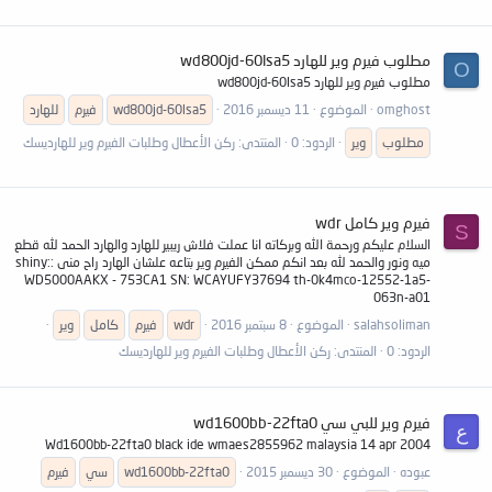
مطلوب فيرم وير للهارد wd800jd-60lsa5
O
مطلوب فيرم وير للهارد wd800jd-60lsa5
omghost
الموضوع
11 ديسمبر 2016
wd800jd-60lsa5
فيرم
للهارد
مطلوب
وير
الردود: 0
المنتدى:
ركن الأعطال وطلبات الفيرم وير للهارديسك
فيرم وير كامل wdr
S
السلام عليكم ورحمة الله وبركاته انا عملت فلاش ريبير للهارد والهارد الحمد لله قطع
ميه ونور والحمد لله بعد انكم ممكن الفيرم وير بتاعه علشان الهارد راح منى :shiny:
WD5000AAKX - 753CA1 SN: WCAYUFY37694 th-0k4mco-12552-1a5-
063n-a01
salahsoliman
الموضوع
8 سبتمبر 2016
wdr
فيرم
كامل
وير
الردود: 0
المنتدى:
ركن الأعطال وطلبات الفيرم وير للهارديسك
فيرم وير للبي سي wd1600bb-22fta0
ع
Wd1600bb-22fta0 black ide wmaes2855962 malaysia 14 apr 2004
عبوده
الموضوع
30 ديسمبر 2015
wd1600bb-22fta0
سي
فيرم