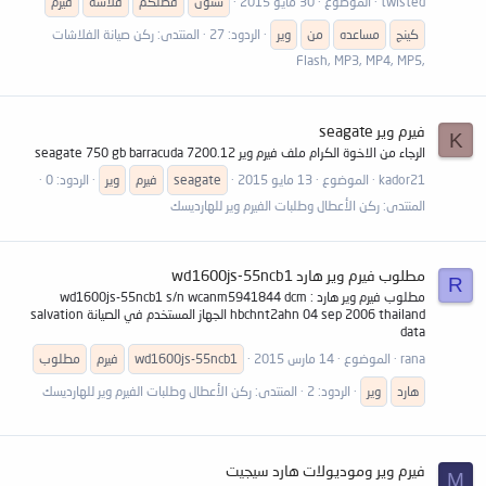
twisted
الموضوع
30 مايو 2015
ستون
فضلكم
فلاشه
فيرم
كينج
مساعده
من
وير
الردود: 27
المنتدى:
ركن صيانة الفلاشات
,Flash, MP3, MP4, MP5
فيرم وير seagate
K
الرجاء من الاخوة الكرام ملف فيرم وير seagate 750 gb barracuda 7200.12
kador21
الموضوع
13 مايو 2015
seagate
فيرم
وير
الردود: 0
المنتدى:
ركن الأعطال وطلبات الفيرم وير للهارديسك
مطلوب فيرم وير هارد wd1600js-55ncb1
R
مطلوب فيرم وير هارد wd1600js-55ncb1 s/n wcanm5941844 dcm :
hbchnt2ahn 04 sep 2006 thailand الجهاز المستخدم في الصيانة salvation
data
rana
الموضوع
14 مارس 2015
wd1600js-55ncb1
فيرم
مطلوب
هارد
وير
الردود: 2
المنتدى:
ركن الأعطال وطلبات الفيرم وير للهارديسك
فيرم وير وموديولات هارد سيجيت
M