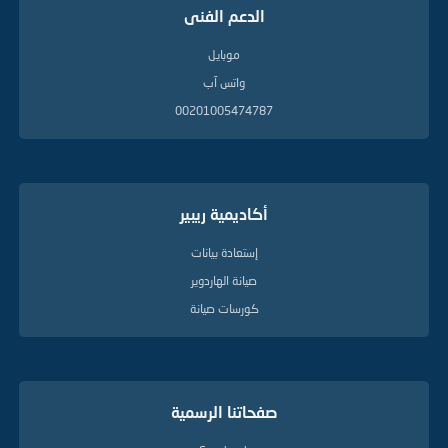
الدعم الفنى
موبايل
واتس آب
00201005474787
أكاديمية ريبير
إستعادة بيانات
صيانة الهاردوير
كورسات صيانة
صفحاتنا الرسمية