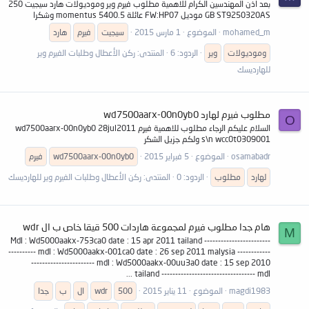
بعد اذن المهندسين الكرام للاهمية مطلوب فيرم وير وموديولات هارد سيجيت 250
GB ST9250320AS موديل FW:HP07 عائلة momentus 5400.5 وشكرا
mohamed_m
الموضوع
1 مارس 2015
سيجيت
فيرم
هارد
وموديولات
وير
الردود: 6
المنتدى:
ركن الأعطال وطلبات الفيرم وير
للهارديسك
مطلوب فيرم لهارد wd7500aarx-00n0yb0
O
السلام عليكم الرجاء مطلوب للاهمية فيرم wd7500aarx-00n0yb0 28jul2011
s\n wcc0t0309001 ولكم جزيل الشكر
osamabadr
الموضوع
5 فبراير 2015
wd7500aarx-00n0yb0
فيرم
لهارد
مطلوب
الردود: 0
المنتدى:
ركن الأعطال وطلبات الفيرم وير للهارديسك
هام جدا مطلوب فيرم لمجموعة هاردات 500 قيقا خاص ب ال wdr
M
Mdl : Wd5000aakx-753ca0 date : 15 apr 2011 tailand ------------------------
---------- mdl : Wd5000aakx-001ca0 date : 26 sep 2011 malysia ------------
----------------------- mdl : Wd5000aakx-00uu3a0 date : 15 sep 2010
tailand ---------------------------------- mdl ...
magdi1983
الموضوع
11 يناير 2015
500
wdr
ال
ب
جدا