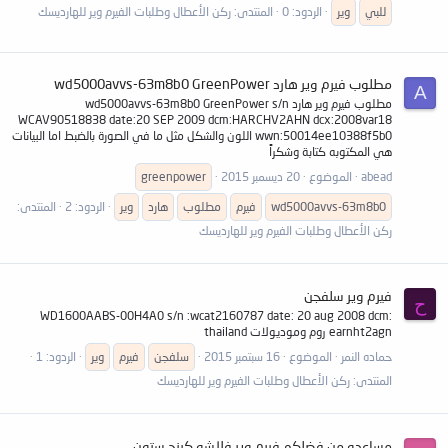
للبي
وير
الردود: 0
المنتدى:
ركن الأعطال وطلبات الفيرم وير للهارديسك
مطلوب فيرم وير هارد wd5000avvs-63m8b0 GreenPower
A
مطلوب فيرم وير هارد wd5000avvs-63m8b0 GreenPower s/n
WCAV90518838 date:20 SEP 2009 dcm:HARCHV2AHN dcx:2008var18
wwn:50014ee10388f5b0 اللون والشكل مثل ما في الصورة بالضبط اما البيانات
هي المكتوبه كتابة وشكراً
abead
الموضوع
20 ديسمبر 2015
greenpower
wd5000avvs-63m8b0
فيرم
مطلوب
هارد
وير
الردود: 2
المنتدى:
ركن الأعطال وطلبات الفيرم وير للهارديسك
فيرم وير سلفجن
ح
WD1600AABS-00H4A0 s/n :wcat2160787 date: 20 aug 2008 dcm:
earnht2agn روم وموديولات thailand
حماده النمر
الموضوع
16 سبتمبر 2015
سلفجن
فيرم
وير
الردود: 1
المنتدى:
ركن الأعطال وطلبات الفيرم وير للهارديسك
مساعده من فضلكم فيرم وير فلاشه كينج ستون