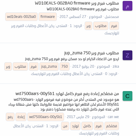
مطلوب فيرم وير WD10EALS-002BA0 firmware
م
مطلوب فيرم وير WD10EALS-002BA0 firmware
محمدشبل
الموضوع
27 أغسطس 2017
firmware
wd10eals-002ba0
فيرم
مطلوب
وير
الردود: 1
المنتدى:
ركن الأعطال وطلبات الفيرم وير
للهارديسك
مطلوب فيرم وير jup_zuma 750
Z
ارجو من الاعضاء الكرام لو حد ممكن يرفع فيرم وير jup_zuma 750
zika
الموضوع
20 يوليو 2017
750
jup_zuma
فيرم
مطلوب
وير
الردود: 0
المنتدى:
ركن الأعطال وطلبات الفيرم وير للهارديسك
من فضلكم إعادة رفع فيرم كامل لهارد wd7500aars-00y5b1
C
هو موجود في المنتدى أكتر من موضوع فيه فيرموير الهارد wd7500aars-
00y5b1 الأخضر لكن الظاهر انها مواضيع قديمة فالروابط كلها مش شغالة برجاء
اللي عنده فيرم كامل للهارد ده يرفعه مشكورا دمتم بود
can we
الموضوع
29 مارس 2017
wd7500aars-00y5b1
إعادة
رفع
فضلكم
فيرم
كامل
لهارد
من
الردود: 1
المنتدى:
ركن الأعطال
وطلبات الفيرم وير للهارديسك