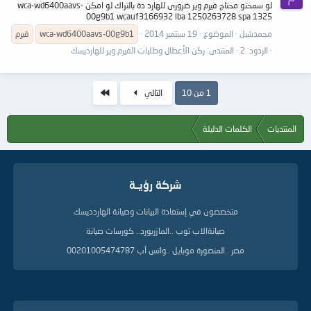
لو سمحتو محتاج فيرم وير ضرورى للهارد دة بالتراك لو امكن wca-wd6400aavs-
00g9b1 wcauf3166932 lba 1250263728 spa 1325
محمدشبل
الموضوع
19 سبتمبر 2014
wca-wd6400aavs-00g9b1
فيرم
الردود: 2
المنتدى:
ركن الأعطال وطلبات الفيرم وير للهارديسك
الاخير
1 من 10
التالي
المنتديات
الكلمات الدليلة
شركة رؤيــة
متخصصون في إستعادة البيانات وصيانة الهاردديسك
صيانةالاب توب ..المازربورد.. كورسات صيانة
مصر ..المنصورة موبايل ..واتس آب 00201005474787