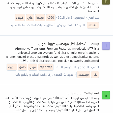
ع
عندي مشكلة على لابتوب توشيبا c660 لا يعمل كهرباء وعند الفحص وجدت عند
تركيب الشاحن يفصل الشاحن كهرباء يبدو هناك شورت كهرباء على البورد ارجو
المساعدة
عبد الغني
الموضوع
2 يناير 2013
c660
توشيبا
علي
كهرباء
مشكلة
الردود: 1
المنتدى:
ركن الأعطال وطلبات الملفات وفك الباسورد
Atp-emtp كامل لكل مهندسي كهرباء قوي
ا
Alternative Transients Program Features IntroductionATP is a
universal program system for digital simulation of transient
phenomena of electromagnetic as well as electromechanical nature.
With this digital program, complex networks and control...
الكاتب
الموضوع
10 ديسمبر 2010
atp-emtp
قوي
كامل
كهرباء
لكل
مهندسى
الردود: 1
المنتدى:
ركن كتب الصيانة والإلكنرونيات
اسطوانة تعليمية خرافية
م
بسم الله الرحمن الرحيم الموسوعة الألكترونية تم الإنتهاء من رفع هذه الأسطوانة
الرهيبة الخاصة بالإلكترونيات تضن في طياتها العشرات من الأبواب والمئات من
الصور والمخططات والدرارت الالكترونية مئات الشروحات والتي تشرح حتى أدق
التفاصيل في عمل الدارات الألكترونية وغيرها بالاضافة إلى باب هل تعلم...