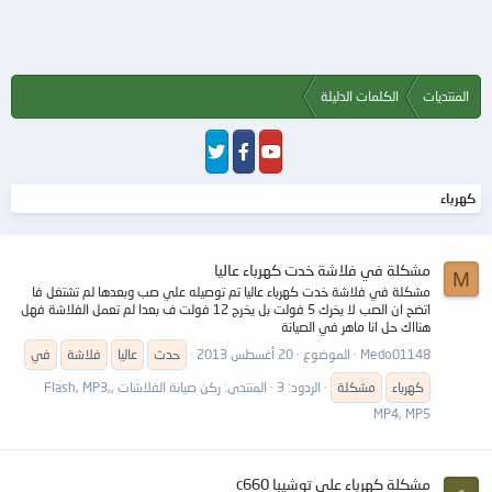
المنتديات
الكلمات الدليلة
كهرباء
مشكلة في فلاشة خدت كهرباء عاليا
M
مشكلة في فلاشة خدت كهرباء عاليا تم توصيله علي صب وبعدها لم تشتغل فا
اتضح ان الصب لا يخرك 5 فولت بل يخرج 12 فولت ف بعدا لم تعمل الفلاشة فهل
هنااك حل انا ماهر في الصيانة
Medo01148
الموضوع
20 أغسطس 2013
حدث
عاليا
فلاشة
في
كهرباء
مشكلة
الردود: 3
المنتدى:
ركن صيانة الفلاشات ,Flash, MP3,
MP4, MP5
مشكلة كهرباء على توشيبا c660