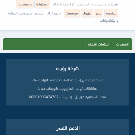
مصطفى النعمانى
الموضوع
12 مايو 2009
اسطوانة
ترانزسستور
تعليمية
قصر
كهرباء
موسفت
الردود: 30
المنتدى:
ركن كتب الصيانة
والإلكنرونيات
المنتديات
الكلمات الدليلة
شركة رؤيــة
متخصصون في إستعادة البيانات وصيانة الهاردديسك
صيانةالاب توب ..المازربورد.. كورسات صيانة
مصر ..المنصورة موبايل ..واتس آب 00201005474787
الدعم الفنى