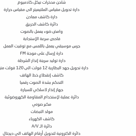
شاحن مدخرات نيكل كادميوم
دارة تحويل مقياس الملتيميتر الى مقياس حرارة
دارة كاشف معادن
دائرة كاشف الحريق
وامض ضوء يعمل بالصوت
فاحص سرعة الإستجابة
جرس موسيقي يعمل باللمس مع توقيت العمل
دارة إرسال على موجة FM
دارة توليد سرينة إنذار الشرطة
دارة تحويل جهد البطارية 12 فولت الى 120 فولت متردد
كاشف إنقطاع خط الهاتف
التحكم بشدة الصوت رقميا
جهاز إنذار لاسلكي للسيارة
دائرة عملية لإستخدام المقاومة الكهروضوئية
مكبر صوتي
مولد النبضات
كاشف الكهرباء
دائرة الـ A/V
دائرة الكترونية لتحويل أرقام الهاتف الى ديجتال