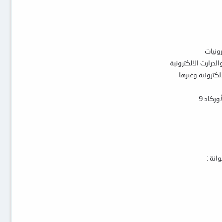
رونيات
درارت الالكترونية
كترونية وغيرها
وركاد 9
نة :