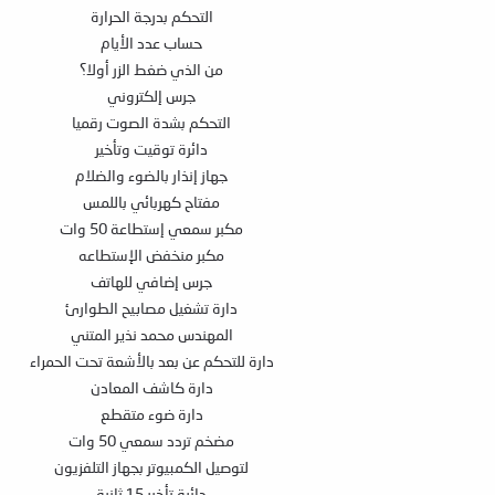
التحكم بدرجة الحرارة
حساب عدد الأيام
من الذي ضغط الزر أولا؟
جرس إلكتروني
التحكم بشدة الصوت رقميا
دائرة توقيت وتأخير
جهاز إنذار بالضوء والضلام
مفتاح كهربائي باللمس
مكبر سمعي إستطاعة 50 وات
مكبر منخفض الإستطاعه
جرس إضافي للهاتف
دارة تشغيل مصابيح الطوارئ
المهندس محمد نذير المتني
دارة للتحكم عن بعد بالأشعة تحت الحمراء
دارة كاشف المعادن
دارة ضوء متقطع
مضخم تردد سمعي 50 وات
لتوصيل الكمبيوتر بجهاز التلفزيون
دائرة تأخير 15 ثانية