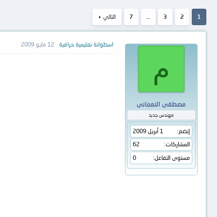
1
2
3
…
7
التالي
اسطوانة تعليمية خرافية
12 مايو 2009
م
مصطفى النعمانى
مهندس جديد
إنضم
1 أبريل 2009
المشاركات
62
مستوى التفاعل
0