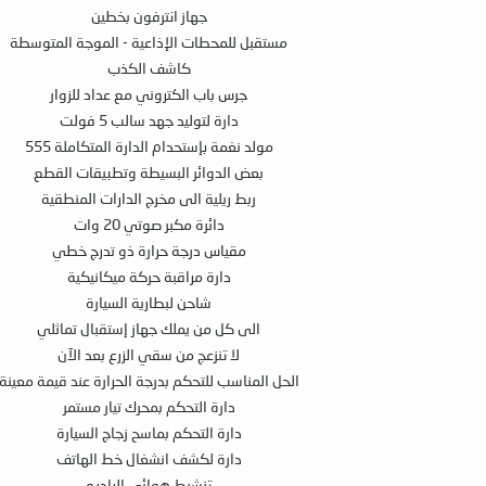
جهاز انترفون بخطين
مستقبل للمحطات الإذاعية - الموجة المتوسطة
كاشف الكذب
جرس باب الكتروني مع عداد للزوار
دارة لتوليد جهد سالب 5 فولت
مولد نغمة بإستحدام الدارة المتكاملة 555
بعض الدوائر البسيطة وتطبيقات القطع
ربط ريلية الى مخرج الدارات المنطقية
دائرة مكبر صوتي 20 وات
مقياس درجة حرارة ذو تدرج خطي
دارة مراقبة حركة ميكانيكية
شاحن لبطارية السيارة
الى كل من يملك جهاز إستقبال تماثلي
لا تنزعج من سقي الزرع بعد الآن
الحل المناسب للتحكم بدرجة الحرارة عند قيمة معينة
دارة التحكم بمحرك تيار مستمر
دارة التحكم بماسح زجاج السيارة
دارة لكشف انشغال خط الهاتف
تنشيط هوائي الراديو