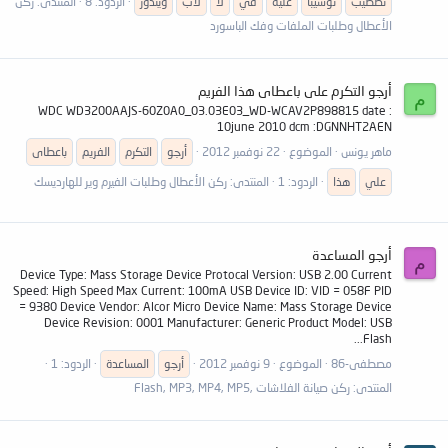
تصطيب
توشيبا
عليه
في
لا
لاب
ويندوز
الردود: 8
المنتدى:
ركن
الأعطال وطلبات الملفات وفك الباسورد
أرجو التكرم على باعطاى هذا الفريم
م
WDC WD3200AAJS-60Z0A0_03.03E03_WD-WCAV2P898815 date :
10june 2010 dcm :DGNNHT2AEN
ماهر يونس
الموضوع
22 نوفمبر 2012
أرجو
التكرم
الفريم
باعطاى
علي
هذا
الردود: 1
المنتدى:
ركن الأعطال وطلبات الفيرم وير للهارديسك
أرجو المساعدة
م
Device Type: Mass Storage Device Protocal Version: USB 2.00 Current
Speed: High Speed Max Current: 100mA USB Device ID: VID = 058F PID
= 9380 Device Vendor: Alcor Micro Device Name: Mass Storage Device
Device Revision: 0001 Manufacturer: Generic Product Model: USB
Flash...
مصطفى-86
الموضوع
9 نوفمبر 2012
أرجو
المساعدة
الردود: 1
المنتدى:
ركن صيانة الفلاشات ,Flash, MP3, MP4, MP5