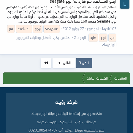
أرجو المساعدة مع هارد من نوع seagate
L
السلام عليكم ورحمة الله وبركاته إخواني الأعزاء .. قد تكون هذه أولى مشاركاتي
في منتداكم الطيب والمفيد والتي أتمنى من اللله أن أجد لديكم الفائدة المرجوة
والحل المنشود لأحد مشاكل الهاردات التي عجزت عن حلها ... أولا سأبدأ بهارد من
نوع Seagate حجمه 160 جيجا بايت حيث كان هذا الهارد موجود على...
layth103
الموضوع
27 يوليو 2012
seagate
أرجو
المساعدة
مع
من
نوع
هارد
الردود: 2
المنتدى:
ركن الأعطال وطلبات الفيرم وير
للهارديسك
الاخير
1 من 3
التالي
المنتديات
الكلمات الدليلة
شركة رؤيــة
متخصصون في إستعادة البيانات وصيانة الهاردديسك
صيانةالاب توب ..المازربورد.. كورسات صيانة
مصر ..المنصورة موبايل ..واتس آب 00201005474787