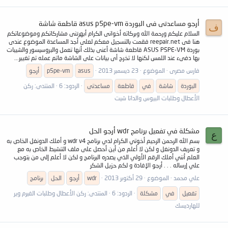
أرجو مساعدتى فى البوردة asus p5pe-vm قاطعة شاشة
ف
السلام عليكم ورحمة الله وبركاته أخوانى الكرام أبهرتنى مشاركاتكم وموضوعاتكم
هنا فى reepair.net فقمت بالتسجيل معكم لعلى أجد المساعدة الموضوع عندى
بوردة ASUS P5PE-VM قاطعة شاشة أعنى بذلك أنها تعمل والبروسيسور والشيبات
بها دفىء عند اللمس لكنها لا تخرج أى بيانات على الشاشة ماتم عمله تم تغيير...
فارس مصرى
الموضوع
23 ديسمبر 2013
asus
p5pe-vm
أرجو
البوردة
شاشة
في
قاطعة
مساعدتى
الردود: 6
المنتدى:
ركن
الأعطال وطلبات البيوس والداتا شيت
مشكلة في تفعيل برنامج wdr أرجو الحل
ع
بسم الله الرحمن الرحيم أخوتي الكرام لدي برنامح wdr v4 و أملك الدونغل الخاص به
و تعريف الدونغل و لكن لا أعلم من أين أحصل على ملف التنشيط الخاص به مع
العلم أنني أملك الرقم الأولي الذي يصدره البرنامج و لكن لا أعلم إلى من يتوجب
علي إرساله . . . أرجو الإفادة و لكم حزيل الشكر
علي محمد
الموضوع
29 أكتوبر 2013
wdr
أرجو
الحل
برنامج
تفعيل
في
مشكلة
الردود: 6
المنتدى:
ركن الأعطال وطلبات الفيرم وير
للهارديسك