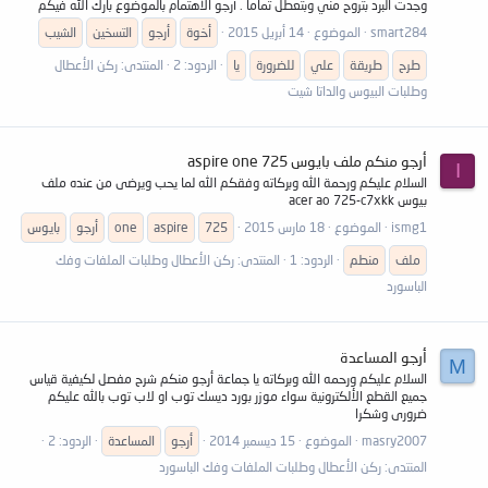
وجدت البرد بتروح مني وبتعطل تماما . أرجو الاهتمام بالموضوع بارك الله فيكم
smart284
الموضوع
14 أبريل 2015
أخوة
أرجو
التسخين
الشيب
طرح
طريقة
علي
للضرورة
يا
الردود: 2
المنتدى:
ركن الأعطال
وطلبات البيوس والداتا شيت
أرجو منكم ملف بايوس aspire one 725
I
السلام عليكم ورحمة الله وبركاته وفقكم الله لما يحب ويرضى من عنده ملف
بيوس acer ao 725-c7xkk
ismg1
الموضوع
18 مارس 2015
725
aspire
one
أرجو
بايوس
ملف
منطم
الردود: 1
المنتدى:
ركن الأعطال وطلبات الملفات وفك
الباسورد
أرجو المساعدة
M
السلام عليكم ورحمه الله وبركاته يا جماعة أرجو منكم شرح مفصل لكيفية قياس
جميع القطع الألكترونية سواء موزر بورد ديسك توب او لاب توب بالله عليكم
ضرورى وشكرا
masry2007
الموضوع
15 ديسمبر 2014
أرجو
المساعدة
الردود: 2
المنتدى:
ركن الأعطال وطلبات الملفات وفك الباسورد