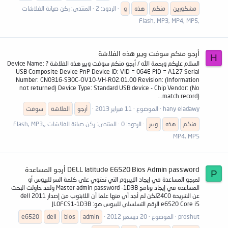
مشكورين
منكم
هذه
و
الردود: 2
المنتدى:
ركن صيانة الفلاشات
,Flash, MP3, MP4, MP5
أرجو منكم سوفت ويير هذه الفلاشة
H
السلام عليكم ورحمة الله / أرجو منكم سوفت ويير هذه الفلاشة Device Name: ?
USB Composite Device PnP Device ID: VID = 064E PID = A127 Serial
Number: CN0316-S30C-OV10-VH-R02.01.00 Revision: (Information
not returned) Device Type: Standard USB device - Chip Vendor: (No
match record)...
hany eladawy
الموضوع
11 فبراير 2013
أرجو
الفلاشة
سوفت
منكم
هذه
ويير
الردود: 0
المنتدى:
ركن صيانة الفلاشات ,Flash, MP3,
MP4, MP5
DELL latitude E6520 Bios Admin password أرجو المساعدة
P
لمرجو المساعدة في إيجاد الإيبروم التي تحتوي على كلمة السر للبيوس أو
المساعدة في إيجاد برنامج Master admin password -1D3B ولقد حاولت البحث
عن الشريحة 24C0لكن لم أجد أي منها علما أن اللابتوب من إصدار dell 2011
e6520 Core i5 الرقم التسلسلي للبيوس هو: JL0FCS1-1D3B
proshut
الموضوع
20 ديسمبر 2012
admin
bios
dell
e6520