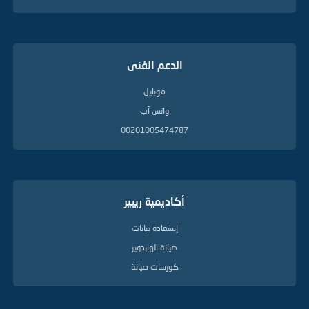
الدعم الفنى
موبايل
واتس آب
00201005474787
أكاديمية ريبير
إستعادة بيانات
صيانة الهاردوير
كورسات صيانة