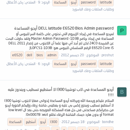
latitude
password
أرجو
المساعدة
الردود: 9
المنتدى:
ركن الأعطال
وطلبات الملفات وفك الباسورد
DELL latitude E6520 Bios Admin password أرجو المساعدة
P
لمرجو المساعدة في إيجاد الإيبروم التي تحتوي على كلمة السر للبيوس أو
المساعدة في إيجاد برنامج Master Admin Password -1D3B ولقد حاولت البحث
عن الشريحة 24C0 لكن لم أجد أي منها علما أن اللابتوب من إصدار DELL 2011
E6520 Core i5 الرقم التسلسلي للبيوس هو: JL0FCS1-1D3B
proshut
الموضوع
20 ديسمبر 2012
admin
bios
dell
e6520
latitude
password
أرجو
المساعدة
الردود: 6
المنتدى:
ركن الأعطال
وطلبات الملفات وفك الباسورد
أرجو المساعدة في لاب توشيبا l300 لا أستطيع تسطيب ويندوز عليه
B
!!!!
السلام عليكم ورحمة الله وبركاته أرجو المساعدة إخوانى معايا لابتوب توشيبا l300
لا أستطبع تسطيب ويندوز إكس بى عليه و يعطينى شاشة زرقاء وإليكم الصورة أرجو
من حضراتكم مساعدتى فى حل هذه المشكله العويصه حتى بعد ال low level
format أو بدون هارد ديسك الشاشة الزرقاء تطلع 0x0007B :wut:
bondhe
الموضوع
18 ديسمبر 2012
l300
أرجو
أستطيع
المساعدة