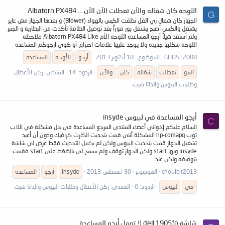
اللوحه كان شغاله والآن تعطلت الآن الآن ... Albatorn PX484
G
الجهاز كان شغال زي الفل نظفت الكيس بالهواء (Blower) و بعدها الجهاز مش عايز
يشتغل والكيس أصبح يشتغل بور فوراً بعد توصيل الطاقة تأكدت من البطارية و الجنبر
ولم أستفد شيئاً أرجو المساعده اللوحه الأم Albatorn PX484 Like ملاحظه
اللوحه شكلها جديده ولا يوجد عليها علامات احتراق أو كوي ارجوكم المساعده
GHOST2008
الموضوع
18 أكتوبر 2013
أرجو
الأوجه
المساعده
المو
تعطلت
شغاله
كان
والآن
الردود: 14
المنتدى:
ركن الأعطال
وطلبات البيوس والداتا شيت
أرجو المساعدة في لبيوس insyde
C
السلام عليكم إخواني أعضاء المنتدى المرجو المساعدة في حل مشكلة في اللاب
توب hp-comapq المشكلة أنني قمت بتحديث الكارت كرافيك ودون أن أعيد
تشغيل الجهاز قمت بتحديث البيوس ولكن لم يكمل التحديث فقط عرض لي شاشة
insyde وبها start ولكن الجهاز توقف ولم يسمح لي بالضغط على start فقمت
بتوقيفه ولكن عند...
chouibir2013
الموضوع
30 أغسطس 2013
insyde
أرجو
المساعدة
في
لبيوس
الردود: 0
المنتدى:
ركن الأعطال وطلبات البيوس والداتا شيت
شاشة dell 1905fp لا تعمل أرجو المساعدة