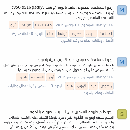
أرجو المساعدة بخصوص ملف بايوس توشيبا c850-b516 pscbyv
M
أرجو المساعدة بخصوص ملف بايوس توشيبا c850-b516 pscbyv الله يرضى عليكم
اللى عنده الملف يرفعهولى
masry2007
الموضوع
10 نوفمبر 2015
c850-b516
pscbyv
أرجو
المساعدة
بايوس
بخصوص
توشيبا
ملف
الردود: 0
المنتدى:
ركن
الأعطال وطلبات الملفات وفك الباسورد
أرجو المساعدة بخصوص هارد لابتوب علية باصورد
M
يا جماعة عندى هاردات لاب توب عليها باصورد جربت اكتر من برنامج ومعرفتش اشيل
كلمة السر من على الهارد فهل فى حد يفيدنى فى الموضوع دة وشكرا
masry2007
الموضوع
5 نوفمبر 2015
أرجو
المساعدة
باسورد
بخصوص
علية
لابتوب
هارد
الردود: 3
المنتدى:
ركن الأعطال وطلبات
الملفات وفك الباسورد
أرجو طرح طريقة التسخين على الشيب للضرورة يا أخوة
S
السلام عليكم ارجو من الأخوة الخبراء طرح طريقة التسخين على الشيب الشمالي
والجنوبي وقاعدة المعالج بالهوت جن ، من أعلى أم أسفل، وكم تكون درجة حرارته
و وكم تكون مدة التسخين . حاولت أسخن أكثر من مرة على أكثر من بوردة لكن