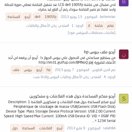
B
لدي مشكل في شاشة LCD dell 1905fp عند تشغيل الشاشة تعطي صورة للحظة
واحد فقط تم تصبح الشاشة سوداء رغم أن الباور ليد خضراء
bohemian
الموضوع
13 يونيو 2013
1905fp
dell
أرجو
المساعدة
تعلم
شاشة
لا
الردود: 1
المنتدى:
ركن الأعطال والطلبات
[فلاشات,مخططات,السيرفس مود]
أرجو ملف بيوس hp
ن
من يستطيع مساعدتي فى الحصول علي بيوس الجهاز دا . أرجو أن يرفعه لي أحد
الأعضاء للضرورة http://im31.gulfup.com/BMNoQ.jpg
نصر الدين الطوس
الموضوع
7 يونيو 2013
hp
أرجو
بيوس
ملف
الردود: 4
المنتدى:
ركن الأعطال وطلبات البيوس والداتا شيت
أرجو منكم المساعدة حول هذه الفلاشات و مشكورين
S
أرجو منكم المساعدة حول هذه الفلاشات و مشكورين الفلاشة 1 Description:
Périphérique de stockage de masse USB(Generic USB Flash Disk)
Device Type: Mass Storage Device Protocal Version: USB 2.00 Current
Speed: High Speed Max Current: 100mA USB Device ID: VID = 058F PID
= 1234 Serial...
salah84
الموضوع
9 مايو 2013
أرجو
الفلاشات
المساعدة
دول