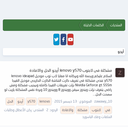
المنتديات
الكلمات الدليلة
أرجو
مشكلة فى لابتوب lenovo y570 أرجو الحل والافادة
Z
السلام عليكم ورحمة الله وبركاته انا معايا لاب توب موديل lenovo ideapad
y570 عندى مشكلة فى تعريف كارت الشاشة الكارت الخارجى موديل الفيجا
Nividia Geforce gt 555m نزلت تعريفات الفيجا كامله وبيجيب مشكلة ومش
راضى يتعرف نزلت ويندوز سيفن وويندوز 8 وويندوز 10 وبردة نفس المشكلة ياريت لو
سمحت الحل...
zawawy_10
الموضوع
13 ديسمبر 2015
lenovo
y570
أرجو
الحل
في
لابتوب
مشكلة
والافادة
الردود: 2
المنتدى:
ركن الأعطال وطلبات
الملفات وفك الباسورد