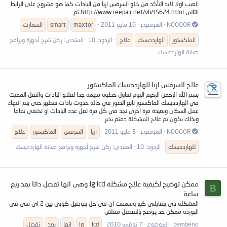
العيب اولا لابد التأكد من خلو السرفس اريا من البادات كما هو مشروح على الرابط
التالى http://www.reepair.net/vb/t5624.html ثم...
NOOOOR
الموضوع
16 مايو 2011
maxtor
smart
السمارت
الماكستور
الهاردديسك
علاج
الردود: 10
المنتدى:
ركن شرح أجهزة وبرامج
صيانة الهاردديسك
علاج السرفس اريا للهاردديسك الماكستور
بسم الله الرحمن الرحيم اليوم نتناول خطوة مهمة جدا لعلاج البادات والتقل المميت
في الهاردديسك الماكستور تابع الصور في حالة حدوث بادات ننتظهر حتى يتم انتهاء
عمل السكان ونعيدة مرة اخري نجد في كل مرة تقل عدد البادات او تختفي تماما
وبذلك يكون تم علاج المشكلة دمتم بخير
NOOOOR
الموضوع
5 مايو 2011
اريا
السرفس
الماكستور
علاج
للهاردديسك
الردود: 10
المنتدى:
ركن شرح أجهزة وبرامج صيانة الهاردديسك
ممكن توضيح لكيفية علاج مشكلة lg lcd وهى انها تفصل داتا بعد ربع
B
ساعة
المشكلة دى بتقابلنى كتير وسمعت ان فى حل بتوصيل كوبى بين 2 اى سى فى
البوردة ممكن حد يوضح بالتفصيل معلش
bembeno
الموضوع
7 نوفمبر 2010
lcd
lg
انها
بعد
تفصل