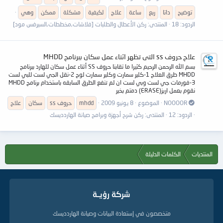
توضيح
داتا
ربع
ساعة
علاج
لكيفية
مشكلة
ممكن
وهي
الردود: 18
المنتدى:
ركن الأعطال والطلبات [فلاشات,مخططات,السيرفس مود]
علاج حروف ss التى تظهر اثناء عمل سكان ببرنامج MHDD
بسم الله الرحمن الرحيم كثيرا ما تقابنا حروف SS أثناء عمل سكان للهارد ببرنامج
MHDD طرق العلاج 1-كلير سمارت وكلير سمارت لوج 2-نقل الجي لست للبي لست
3-فورمات جي لست وبي لست ان لم تنفع الطرق السابقه باستخدام برنامج MHDD
نقوم بعمل اريز(ERASE) دمتم بخير
NOOOOR
الموضوع
8 يونيو 2009
mhdd
حروف ss
سكان
علاج
الردود: 12
المنتدى:
ركن شرح أجهزة وبرامج صيانة الهاردديسك
المنتديات
الكلمات الدليلة
شركة رؤيــة
متخصصون في إستعادة البيانات وصيانة الهاردديسك