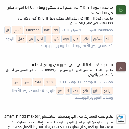
ما مدى قوة ال MRT فى علاج الباد سكتور وهل ال DFL أقوى كتير
B
من salvation
ما مدى قوة ال MRT فى علاج الباد سكتور وهل ال DFL أقوى كتير من
salvation فى علاج ابلاد سكتور
bembeno
الموضوع
4 فبراير 2016
dfl
mrt
salvation
أقوي
ال
الباد
سكتور
علاج
في
قوة
كتير
لا
لدي
من
وهل
الردود:
1
المنتدى:
ركن الأعطال وطلبات الفيرم وير للهارديسك
ما هو علاج البادة البنى التى تظهر فى برنامج mhdd
م
ما هو علاج البادة البنى التى تظهر فى برنامج mhdd وتكتب على اليمين من أسفل
كلمة رونج بالأبيض
مدحت تيحا
الموضوع
30 نوفمبر 2011
mhdd
البادة
البنى
البي
برنامج
تظهر
علاج
في
لا
هو
الردود: 0
المنتدى:
ركن الأعطال
وطلبات الفيرم وير للهارديسك
علاج عيب السمارت في الهاردديسك الماكستور smart in hdd maxtor
بسم الله الرحمن الرحيم نتناول اليوم الطريقة الصحيحة لعلاج عيب السمارت الكثير
يذهب مباشرة لاختيار كلير سمارت clear smart ويظن أنه بهذا الاختيار يمكن علاج