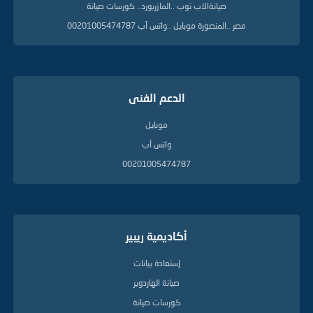
صيانةالاب توب ..المازربورد.. كورسات صيانة
مصر ..المنصورة موبايل ..واتس آب 00201005474787
الدعم الفنى
موبايل
واتس آب
00201005474787
أكاديمية ريبير
إستعادة بيانات
صيانة الهاردوير
كورسات صيانة