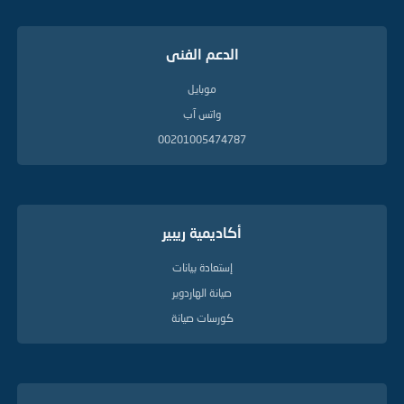
الدعم الفنى
موبايل
واتس آب
00201005474787
أكاديمية ريبير
إستعادة بيانات
صيانة الهاردوير
كورسات صيانة