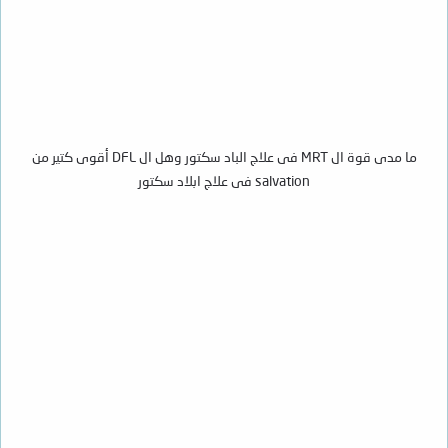
ما مدى قوة ال MRT فى علاج الباد سكتور وهل ال DFL أقوى كتير من
salvation فى علاج ابلاد سكتور