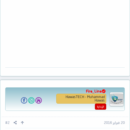
Fire_Line
HawasTECH - Muhammad
Hawas
الإدارة
20 فبراير 2016
#2