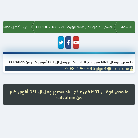
المنتديات
قسم أجهزة وبرامج صيانة الهارديسك HardDisk Tools
ركن الأعطال وطلبات ا
ما مدى قوة ال MRT فى علاج الباد سكتور وهل ال DFL أقوى كتير من salvation
ب
ت
ا
ا
bembeno
4 فبراير 2016
1
2K
ا
ا
ل
ل
د
ر
ر
م
ئ
ي
د
ش
ا
خ
و
ا
ما مدى قوة ال MRT فى علاج الباد سكتور وهل ال DFL أقوى كتير
ل
ا
د
ه
من salvation
م
ل
د
و
ب
ا
ض
د
ت
و
ء
ع