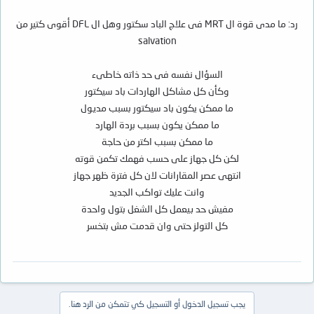
رد: ما مدى قوة ال MRT فى علاج الباد سكتور وهل ال DFL أقوى كتير من
salvation
السؤال نفسه فى حد ذاته خاطىء
وكأن كل مشاكل الهاردات باد سيكتور
ما ممكن يكون باد سيكتور بسبب مديول
ما ممكن يكون بسبب بردة الهارد
ما ممكن بسبب اكتر من حاجة
لكن كل جهاز على حسب فهمك تكمن قوته
انتهى عصر المقارانات لان كل فترة ظهر جهاز
وانت عليك تواكب الجديد
مفيش حد بيعمل كل الشغل بتول واحدة
كل التولز حتى وان قدمت مش بتخسر
يجب تسجيل الدخول أو التسجيل كي تتمكن من الرد هنا.