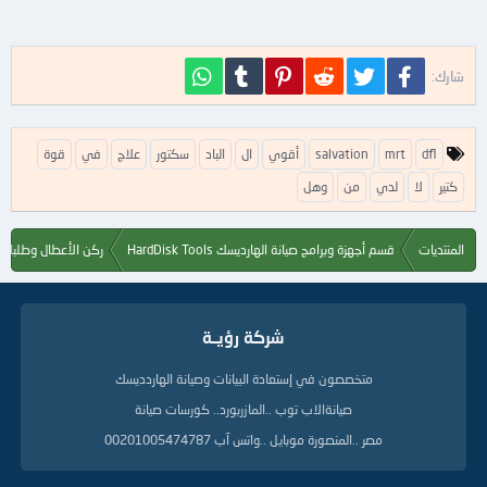
فيسبوك
تويتر
Reddit
Pinterest
Tumblr
WhatsApp
شارك:
ا
dfl
mrt
salvation
أقوي
ال
الباد
سكتور
علاج
في
قوة
ل
كتير
ك
لا
لدي
من
وهل
ل
م
ا
المنتديات
قسم أجهزة وبرامج صيانة الهارديسك HardDisk Tools
ركن الأعطال وطلبات ا
ت
ا
ل
د
شركة رؤيــة
ل
ي
متخصصون في إستعادة البيانات وصيانة الهاردديسك
ل
ة
صيانةالاب توب ..المازربورد.. كورسات صيانة
مصر ..المنصورة موبايل ..واتس آب 00201005474787