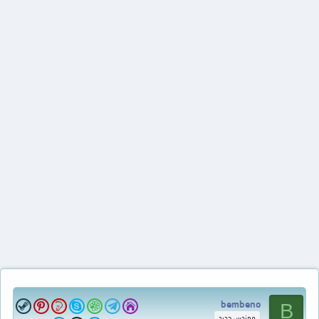
bembeno
B
مهندس جديد