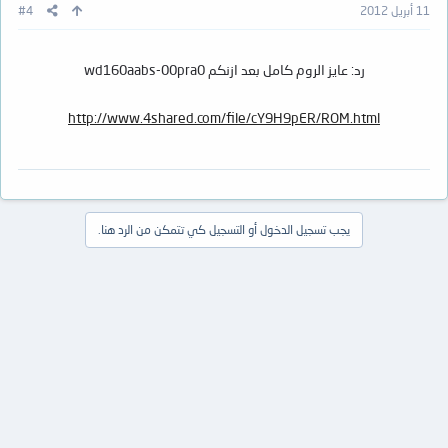
11 أبريل 2012
#4
رد: عايز الروم كامل بعد ازنكم wd160aabs-00pra0
http://www.4shared.com/file/cY9H9pER/ROM.html
يجب تسجيل الدخول أو التسجيل كي تتمكن من الرد هنا.