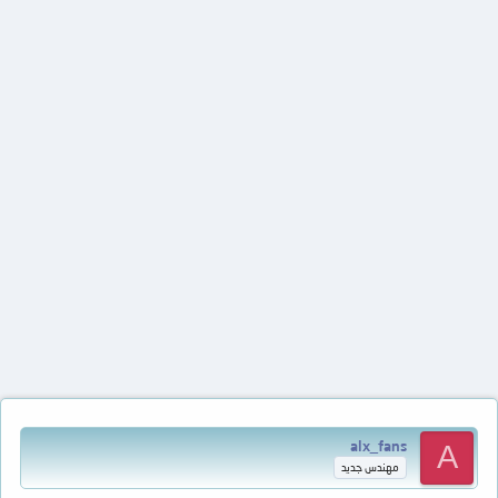
alx_fans
A
مهندس جديد