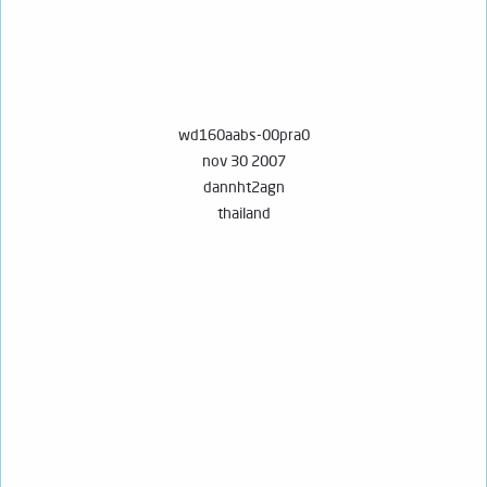
wd160aabs-00pra0
nov 30 2007
dannht2agn
thailand