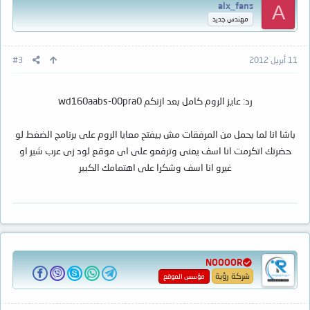
alx_fans
A
مهندس جديد
11 أبريل 2012
#3
رد: عايز الروم كامل بعد ازنكم wd160aabs-00pra0
باشا انا لما بحمل من المرفقات مش بيفتح معايا الروم على برنامج الضغط لو
حضرتك اتكرمت انا اسف يعنى وترفعو على اى موقع لود زى عرب شير او
غيرو انا اسف وشكرا على اهتمامك الكبير
NOOOOR
شركة رؤية
مؤسس الموقع