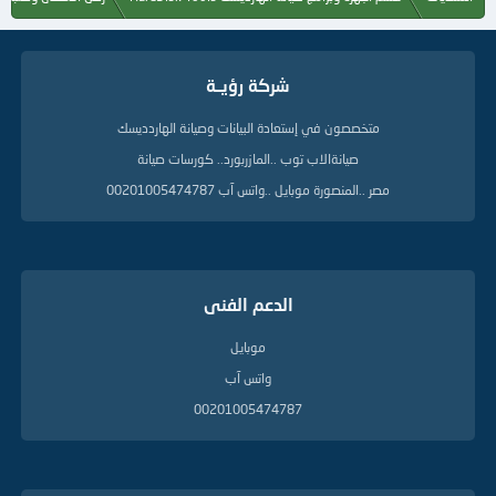
م
ا
ت
ا
شركة رؤيــة
ل
د
ل
متخصصون في إستعادة البيانات وصيانة الهاردديسك
ي
صيانةالاب توب ..المازربورد.. كورسات صيانة
ل
ة
مصر ..المنصورة موبايل ..واتس آب 00201005474787
الدعم الفنى
موبايل
واتس آب
00201005474787