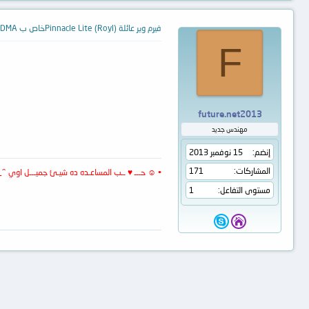
فيرم وير عائلة Pinnacle Lite (Royl)خاص ب WDRUDMA
F
future.net2013
مهندس جديد
إنضم
15 نوفمبر 2013
المشاركات
171
• ☺ حـــ ♥ ــب المساعـده ده شيـئ جميـــل اوي ^_^
مستوى التفاعل
1