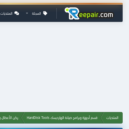
المجلة
المنتديات
المنتديات
قسم أجهزة وبرامج صيانة الهارديسك HardDisk Tools
ركن الأعطال و