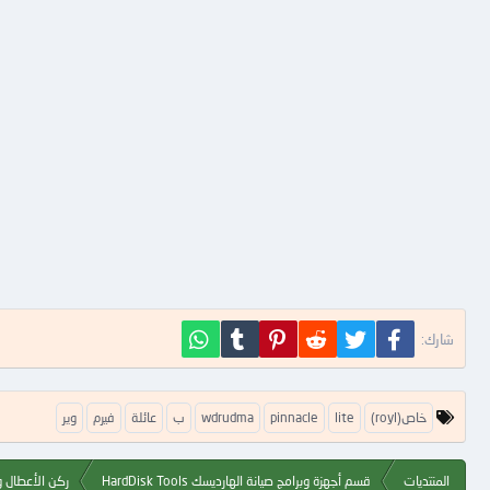
فيسبوك
تويتر
Reddit
Pinterest
Tumblr
WhatsApp
شارك:
ا
(royl)خاص
lite
pinnacle
wdrudma
ب
عائلة
فيرم
وير
ل
ك
ل
المنتديات
قسم أجهزة وبرامج صيانة الهارديسك HardDisk Tools
ركن الأعطال و