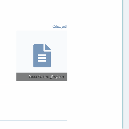
المرفقات
Pinnacle Lite _Royl.txt
55 بايت · المشاهدات: 37