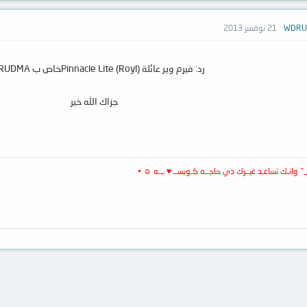
21 نوفمبر 2013
رد: فيرم وير عائلة Pinnacle Lite (Royl)خاص ب WDRUDMA
جزاك الله خير
 وانـك تساعـد غيــرك دي حاجــه كـويســ ♥ ـــه ☺ •