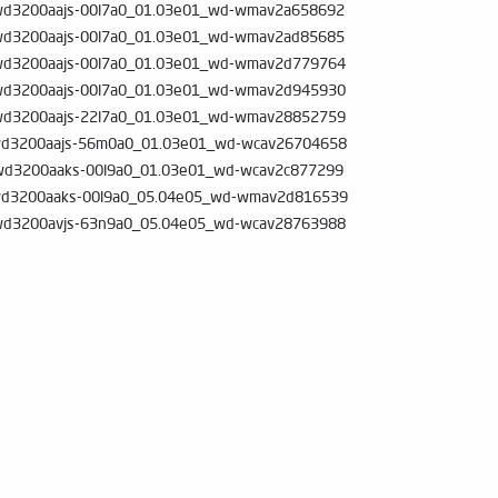
wd3200aajs-00l7a0_01.03e01_wd-wmav2a658692
wd3200aajs-00l7a0_01.03e01_wd-wmav2ad85685
wd3200aajs-00l7a0_01.03e01_wd-wmav2d779764
wd3200aajs-00l7a0_01.03e01_wd-wmav2d945930
wd3200aajs-22l7a0_01.03e01_wd-wmav28852759
wd3200aajs-56m0a0_01.03e01_wd-wcav26704658
wd3200aaks-00l9a0_01.03e01_wd-wcav2c877299
d3200aaks-00l9a0_05.04e05_wd-wmav2d816539
wd3200avjs-63n9a0_05.04e05_wd-wcav28763988