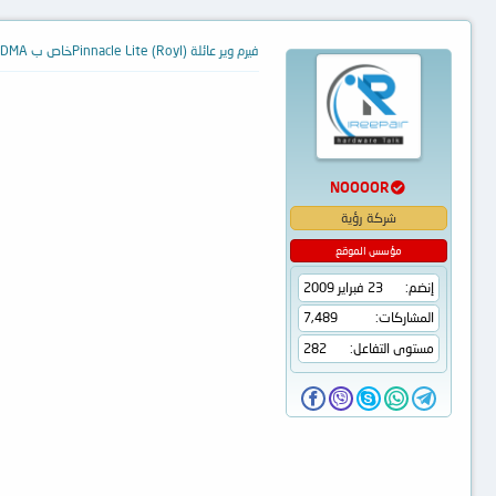
فيرم وير عائلة Pinnacle Lite (Royl)خاص ب WDRUDMA
NOOOOR
شركة رؤية
مؤسس الموقع
إنضم
23 فبراير 2009
المشاركات
7,489
مستوى التفاعل
282