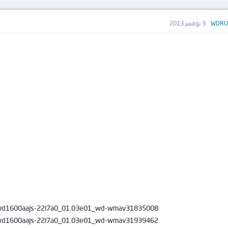
3 نوفمبر 2013
wd1600aajs-22l7a0_01.03e01_wd-wmav31835008
wd1600aajs-22l7a0_01.03e01_wd-wmav31939462