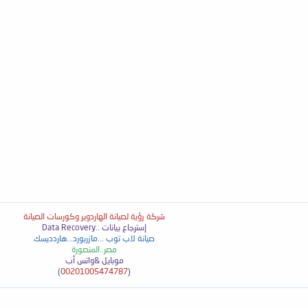
شركة رؤية لصيانة الهاردوير وكورسات الصيانة
إسترجاع بيانات ..
Data Recovery
صيانة لاب توب ...مازربورد...هاردديسك
مصر..المنصورة
موبايل &واتس أب
)
00201005474787
(