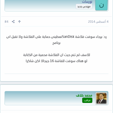
نورسات
ن
مهندس جديد
4 أغسطس 2014
#4
رد: برجاء سوفت فلاشة SanDiskتعطينى حماية على الفلاشة ولا تقبل اى
برنامج
للاسف لم تتم حيث ان الفلاشة محمية من الكتابة
لو هناك سوفت للفاشة 16 جيجالا اكن شاكرا
محمد خلاف
مراقب