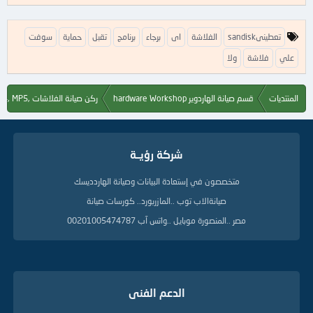
ا
sandiskتعطينى
الفلاشة
اى
برجاء
برنامج
تقبل
حماية
سوفت
ل
ك
علي
فلاشة
ولا
ل
م
ا
المنتديات
قسم صيانة الهاردوير hardware Workshop
ركن صيانة الفلاشات ,Flash, MP3, MP4, MP5
ت
ا
ل
د
شركة رؤيــة
ل
ي
متخصصون في إستعادة البيانات وصيانة الهاردديسك
ل
ة
صيانةالاب توب ..المازربورد.. كورسات صيانة
مصر ..المنصورة موبايل ..واتس آب 00201005474787
الدعم الفنى