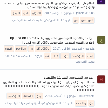
J
السلام عليكم اخوتي عندي اتش بي ٦٥٠ يتوقفا فجاة بعد مرور حوالي نصف ساعة
ولا وجود لسخونة على البروسيسور وشكرا جزيلا لهذا المنتدى
jamalove2005
الموضوع
9 نوفمبر 2017
الاخوان
الحل
المرجو
المهندسين
من
الردود: 1
المنتدى:
ركن الشروحات العامة للاب توب
الرجاء من الاخوة المهندسين ملف بيوس hp pavilion 15-e037cl
ع
الرجاء من الاخوة المهندسين ملف بيوس hp pavilion 15-e037cl
علاء عزوز
الموضوع
29 أبريل 2017
15-e037cl
hp
pavilion
الاخوة
الرجاء
المهندسين
بيوس
ملف
من
الردود: 1
المنتدى:
مكتبة ملفات
بيوس اللاب توب
ارجو من المهندسين العمالقة والاعضاء
H
بسم الله الرحمن الرحيم ارجو من المهندسين العمالقة والاعضاء اعطاء حق للسلفجين
داتا من شروحات وتحديثات لانة معدوم حقة وشكراااااااااااااااااااااااااااااااااااااااااااااا
ااااااااااااااااااااااااا
hardsystem
الموضوع
3 أغسطس 2014
ارجو
العمالقة
المهندسين
من
والاعضاء
الردود: 1
المنتدى:
ركن شرح أجهزة وبرامج صيانة الهاردديسك