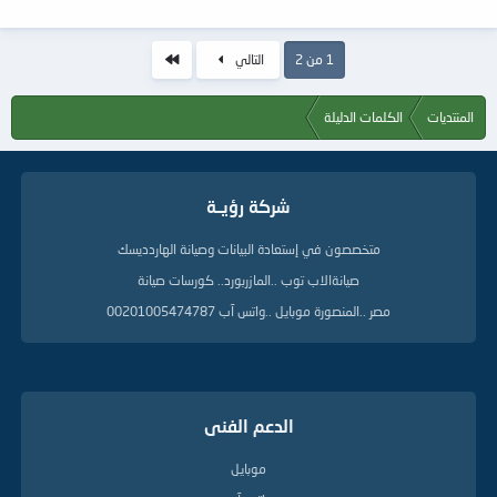
الاخير
1 من 2
التالي
المنتديات
الكلمات الدليلة
شركة رؤيــة
متخصصون في إستعادة البيانات وصيانة الهاردديسك
صيانةالاب توب ..المازربورد.. كورسات صيانة
مصر ..المنصورة موبايل ..واتس آب 00201005474787
الدعم الفنى
موبايل