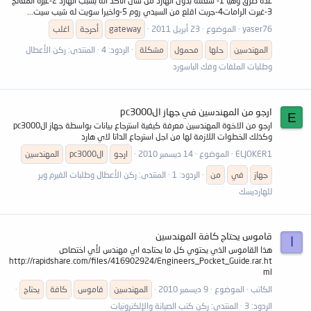
عدة طرق وهيا 1- شغلتة بدون الهارد من شان اتأكد انة بسبب الهارد 2-غيرة المعالج
3-غيرت الرامات4-جربت اقلع من السيدي روم 5-واخيرا سويت له شيب سيت...
yaser76
الموضوع
23 أبريل 2011
gateway
أحرجة
اغلب
المهندسين
حلها
محمول
مشكلة
الردود: 4
المنتدى:
ركن الأعطال
وطلبات الملفات وفك الباسورد
ارجو من المهندسين في جهاز الpc3000
E
ارجو من الاخوة المهندسين معرفة كيفية استرجاع بيانات بواسطة جهاز الpc3000
وكذلك الخطوات اللازمة لها من اجل استرجاع الداتا لاي هارد
ELJOKER1
الموضوع
14 ديسمبر 2010
ارجو
الpc3000
المهندسين
جهاز
في
من
الردود: 1
المنتدى:
ركن الأعطال وطلبات الفيرم وير
للهارديسك
قاموس يحتاج كافة المهندسين
ا
هذا القاموس الذي يحتوي كل ما يحتاجه اي مهندس لأي اختصاص
http://rapidshare.com/files/416902924/Engineers_Pocket_Guide.rar.ht
ml
الكاتب
الموضوع
9 ديسمبر 2010
المهندسين
قاموس
كافة
يحتاج
الردود: 3
المنتدى:
ركن كتب الصيانة والإلكنرونيات