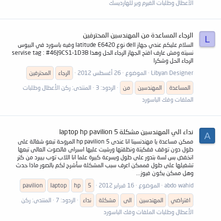
الأعطال وطلبات الفيرم وير للهارديسك
الرجاء المساعدة من المهندسين المحترفين
L
السلام عليكم عندي جهاز dell نوع latitude E6420 وفيه باسورد في البيوس
نسيته ومش عارف افتح الجهاز الرجاء الحل وهدا servise tag : #46J9CS1-1D3B
الرجاء الحل وشكرا
Libyan Designer
الموضوع
26 أغسطس 2012
الرجاء
المحترفين
المساعدة
المهندسين
من
الردود: 3
المنتدى:
ركن الأعطال وطلبات
الملفات وفك الباسورد
نداء الي المهندسين مشكلة laptop hp pavilion 5
A
ممكن مساعدة يا مهندنسينا انا عندى hp pavilion 5 المروحة تبعو شغالة على
طول دون توقف ففكيتة ونظفتها ورشيت عليها اسبراى فالصوت العالى تبعها
انخفض بس لسة بتدور على طول ويسرعة كبيرة علما انا اللاب توب بيبرد من كتر
تشغيلها على طول فممكن اعرف سبب المشكلة سأشرح لكم بالصور ماذا حدث
وهل ممكن يكون فيوز...
abdo wahid
الموضوع
16 فبراير 2012
5
hp
laptop
pavilion
افتراضي
المهندسين
الى
مشكلة
نداء
الردود: 7
المنتدى:
ركن
الأعطال وطلبات الملفات وفك الباسورد