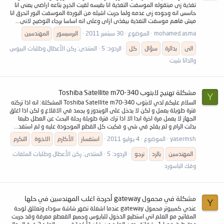
تغذية زى مبتقوله الموسفت التغذية انا بقيسه لقيت الخرج بتاعه اراضى يعنى انا
حاسس انه وجوده زى عدمه ولما جربت اشيله من البوردة الموسفت البور اتحرق انا
ميش فاهم موسفت التغذية بيغذى ازاى وعلى انه اساسا برجاء التوضيح لانى...
mohamed.asma
الموضوع
30 سبتمبر 2011
البرسيسور
المهندسين
الى
بدائرة
سؤال
كل
الردود: 5
المنتدى:
ركن الأعطال وطلبات البيوس
والداتا شيت
مشكلة تهنيج لابتوب Toshiba Satellite m70-340
Y
السلام عليكم لدي لابتوب Toshiba Satellite m70-340 المشكلة: انه اذا تركته
فترة طويلة يعمل و لكن لا يدخل على الويندوز و يجمد في الاقلاع و لكن اذا اغلق
الجهاز لا يعمل مرة اخرة ابدا الا اذا ترك فترة طويلة رحلة البحث عن العطل طبعا
بدلت الرام و لم يفلح في شي و فكيت كل القطع الموجودة عليه و لم استفد...
yasermsh
الموضوع
4 يوليو 2011
استفسار
الأكارم
الاخوة
التكرم
المهندسين
بالرد
نرجو
الردود: 5
المنتدى:
ركن الأعطال وطلبات الملفات
وفك الباسورد
مشكلة في محمول gateway أحرجة اغلب المهندسين في حلها
Y
عندي كمبيوتر محمول gateway عندما اشغلة تضهر شاشة سوداء وتعللق لوحة
المفاتيح مع العلم اني استطيع الدخول للبايوس وجميع القعطع معرفة وقد جربت