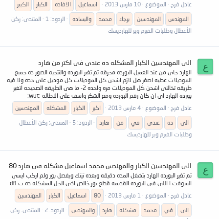
عادل فرج
الموضوع
10 مارس 2013
اسماعيل
الافاده
الكبار
الكبير
المهندس
المهندسين
برجاء
محمد
والبساده
الردود: 1
المنتدى:
ركن
الأعطال وطلبات الفيرم وير للهارديسك
الى المهندسين الكبار المشكله ده عندى فى اكتر من هارد
ع
الهارد جاى من عند العميل البورده محرقه تم تغير البورده والنتجيه الصور ده جميع
الموديلات عطيه اصفر هل لازم اشحن كل الموديلات كل موديل على حده ولا فيه
طريقه تخالنى اشحن كل الموديلات مره واحده 2- ما هى الطريقه الصحيحه اتغير
بورده الهارد اى ان كان رقم البورده ومع الشكر واسف على الاطاله :wut:
عادل فرج
الموضوع
4 مارس 2013
اكبر
الكبار
المشكله
المهندسين
الى
ده
عندى
في
من
هارد
الردود: 5
المنتدى:
ركن الأعطال
وطلبات الفيرم وير للهارديسك
الى المهندسين الكبار والمهندس محمد اسماعيل مشكله فى هارد 80
ع
تم تغير البورده الهارد بتشغل المده دقيقه وبعده تيتك ويفصل بور ولم اركب ايسى
السوفت ا اللى فى البورده القديمه قطع بور خالص اذى الحل المشكله ده ب dfl
عادل فرج
الموضوع
1 مارس 2013
80
اسماعيل
الكبار
المهندسين
الى
في
محمد
مشكله
هارد
والمهندس
الردود: 2
المنتدى:
ركن