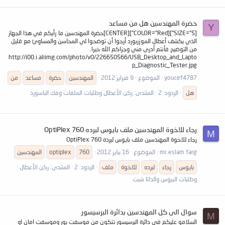
حضرة المهندسين هل من مساعد
Y
[SIZE="5"][COLOR="Red"][CENTER]حضرة المهندسين ما رأيكم في هذا الجهاز
الذي يكشف أعطال الموزربورد أرجوا أن توضحوا لي المحاسن والمساوئ مع قليل
من التوضيح فأنتم أدرى مني وجزاكم الله خيرا.
http://i00.i.aliimg.com/photo/v0/226650566/USB_Desktop_and_Lapto
p_Diagnostic_Tester.jpg
youcef4787
الموضوع
9 فبراير 2012
المهندسين
حضرة
مساعد
من
هل
الردود: 2
المنتدى:
ركن الأعطال وطلبات الملفات وفك الباسورد
رجاء للاخوة المهندسين ملف بايوس لبرده OptiPlex 760
M
رجاء للاخوة المهندسين ملف بايوس لبرده OptiPlex 760
mr.eslam farg
الموضوع
16 يناير 2012
760
optiplex
المهندسين
بايوس
رجاء
لبرده
للاخوة
ملف
الردود: 2
المنتدى:
ركن الأعطال
وطلبات البيوس والداتا شيت
سوال الى كل المهندسين بدائرة البرسيسور
M
السلامو عليكم فى دائرة البرسيسور تتكون من موسفت بور وموسفت امان او