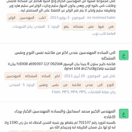
على مجموعه متميزه من المهندسين الكرام وذو الخبره هكلم عن مشكله قابلتنى
وقابلت ناس كتيره اوى وهى يكون الجهاز سليم وكرت الواير لس سليم هارد وير
وتعاريفه سليم ولكن لا يتم فتح الواير عن الضغط على الزر المخصص ليه...
mr mohmed halim
الموضوع
3 يوليو 2013
اغلب
المهندسين
الواير
في
فيها
مش
مشكله
يقع
الردود: 1
المنتدى:
ركن الشروحات
العامة للاب توب
الى الساده المهندسين عندى اكتر من فلاشه نفس النوع ونفس
ع
المشكله
فلاشه كنيج ستون 8 جيجا بيان البرسيور fc8308 a699397-11f 0920d4 بيانic
الفلاشه dynet k04 dn27ut8g2atp
عادل فرج
الموضوع
20 أبريل 2013
اكبر
الساده
المشكله
المهندسين
النوع
الى
عندى
فلاشه
من
نفس
ونفس
الردود: 5
المنتدى:
ركن صيانة الفلاشات ,Flash, MP3, MP4, MP5
المهندس الكبير محمد اسماعيل والبساده المهندسين الكبار برجاء
ع
الافاده
بالنسبه للبورد رقم 701537 لم بتقطع بور نتجيه الشحن الخطاء له حل زى 1590 ولا
ايه لو لها حل ممكن الطريقه ايه وجزيكم الله خير