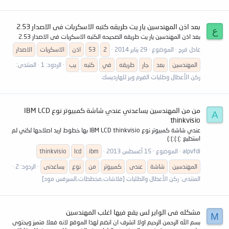
بعد اذن المهندسين يار يت طريقه كتبه الاسكربات فى الاصدار 2.53
ع
بعد اذن المهندسين يار يت طريقه الصحيحه الكتبه الاسكربات فى الاصدار 2.53
عادل فرج
الموضوع
29 يناير 2014
2
53
اذن
الاسكربات
الاصدار
المهندسين
بعد
جار
طريقه
في
كتبه
يب
الردود: 1
المنتدى:
ركن الأعطال وطلبات الفيرم وير للهارديسك
من من المهندسين يساعدني عندي شاشة كمبيوتر نوع IBM LCD
A
thinkvisio
عندي شاشة كمبيوتر نوع IBM LCD thinkvisio بها خطوط اريد اصلاحها لكني لم
استطيع :):):):)
alpvfdi
الموضوع
15 أغسطس 2013
ibm
lcd
thinkvisio
المهندسين
شاشة
عندى
كمبيوتر
من
نوع
يساعدنى
الردود: 2
المنتدى:
ركن الأعطال والطلبات [فلاشات,مخططات,السيرفس مود]
مشكله فى الواير لس يقع فيها اغلب المهندسين
M
بسم الله الرحمن الرحيم اولا اتشرف ان انضم لهذا الموقع لانه فعلا متميز ويحتوى