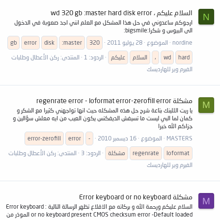
السلام عليكم ، wd 320 gb :master hard disk error
N
ارجوكم ساعدوني في حل هذا المشكل مع العلم انني اجد صعوبة في الدخول
الى البيوس و شكرا:bigsmile:
nordine
الموضوع
28 يوليو 2011
320
:master
disk
error
gb
hard
wd
،
السلام
عليكم
الردود: 1
المنتدى:
ركن الأعطال وطلبات
الفيرم وير للهارديسك
مشكلة regenrate error - loformat error-zerofill error
M
يا ريت الللينك بتاعة شرح حل هذه المشكله حيث انها تواجهني كثيرا مع الشكر و
كمان لما البي ليست ما تسيفش الديفكتس يكون العيب من ايه معلش سؤالين و
جزاكم الله خيرا
MASTERS
الموضوع
16 ديسمبر 2010
-
error
-zerofill
error
loformat
regenrate
مشكلة
الردود: 3
المنتدى:
ركن الأعطال وطلبات
الفيرم وير للهارديسك
مشكلة Error keyboard or no keyboard
M
السلام عليكم ورحمة الله و بركاته مع الاقلاع تظهر الرسالة التالية : Error keyboard
or no keyboard present CMOS checksum error -Default loaded الموذر من