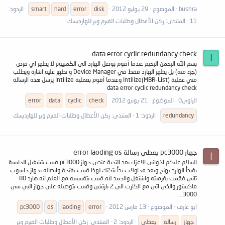
bushra
الموضوع
29 يوليو 2012
disk
error
hard
smart
الردود:
11
المنتدى:
ركن الأعطال وطلبات الفيرم وير للهارديسك
data error cyclic redundancy check
ا
بسم الله الرحمن الرحيم عندما أقوم بوصل الهارد الى الكمبيوتر لا يظهر اي قرص
(جزء منه) بل يظهر الهارد فقط في Device Manager و تظهر عليه اشارة ويطلب
مني عملية Intilize(MBR-List) وعندما أقوم بعملية Intilize يرسل هذه الرسالة
data error cyclic redundancy check
الراوي0
الموضوع
21 يونيو 2012
check
cyclic
data
error
redundancy
الردود: 1
المنتدى:
ركن الأعطال وطلبات الفيرم وير للهارديسك
جهاز pc3000 يعطي رسالة error laoding os
ا
السلام عليكم اخواني الاعزاء بعد التحية عندي جهاز pc3000 قمت بتشغيل الحاسبة
بفبدأ الهارد يهنج وبعد محاولات بدأ يتكتك لهذا قمت بفتحة وايصاله بجهاز حاسوب
ثاني فقمت بفرمتته واشتغل والحمد لله قمت بتقسيمه مع العلم انه هارد 80
ماكستور والذي اتى مع الكارت الى 2 بارتشن وقمت بتوصيله على جهاز البي سي
3000...
ابو عارف
الموضوع
13 مارس 2012
error
laoding
os
pc3000
جهاز
رسالة
يعطى
الردود: 2
المنتدى:
ركن الأعطال وطلبات الفيرم وير