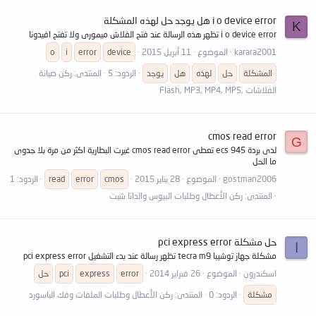
i o device error هل يوجد حل لهذه المشكلة
K
i o device error تظهر هذه الرسالة عند فتح الفلاش ميمورى ولا تفتح افيدونا
karara2001
الموضوع
11 أبريل 2015
device
error
i
o
المشكلة
حل
لهذه
هل
يوجد
الردود: 5
المنتدى:
ركن صيانة
الفلاشات ,Flash, MP3, MP4, MP5
cmos read error
G
لدى بردة ecs 945 تعطى cmos read error غيرت البطارية اكثر من مرة بلا جدوى
ما الحل
gostman2006
الموضوع
28 يناير 2015
cmos
error
read
الردود: 1
المنتدى:
ركن الأعطال وطلبات البيوس والداتا شيت
حل مشكلة pci express error
ا
مشكلة جهاز توشيبا tecra m9 تظهر رسالة عند بدء التشغيل pci express error
اسكندرون
الموضوع
26 فبراير 2014
error
express
pci
حل
مشكلة
الردود: 0
المنتدى:
ركن الأعطال وطلبات الملفات وفك الباسورد