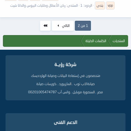
vpp
بتدى
الردود: 1
المنتدى:
ركن الأعطال وطلبات البيوس والداتا شيت
الاخير
1 من 2
التالي
المنتديات
الكلمات الدليلة
شركة رؤيــة
متخصصون في إستعادة البيانات وصيانة الهاردديسك
صيانةالاب توب ..المازربورد.. كورسات صيانة
مصر ..المنصورة موبايل ..واتس آب 00201005474787
الدعم الفنى