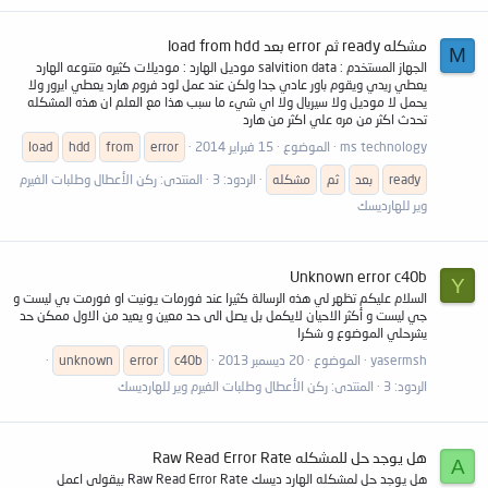
مشكله ready ثم error بعد load from hdd
M
الجهاز المستخدم : salvition data موديل الهارد : موديلات كثيره متنوعه الهارد
يعطي ريدي ويقوم باور عادي جدا ولكن عند عمل لود فروم هارد يعطي ايرور ولا
يحمل لا موديل ولا سيريال ولا اي شيء ما سبب هذا مع العلم ان هذه المشكله
تحدث اكثر من مره علي اكثر من هارد
ms technology
الموضوع
15 فبراير 2014
error
from
hdd
load
ready
بعد
ثم
مشكله
الردود: 3
المنتدى:
ركن الأعطال وطلبات الفيرم
وير للهارديسك
Unknown error c40b
Y
السلام عليكم تظهر لي هذه الرسالة كثيرا عند فورمات يونيت او فورمت بي ليست و
جي ليست و أكثر الاحيان لايكمل بل يصل الى حد معين و يعيد من الاول ممكن حد
يشرحلي الموضوع و شكرا
yasermsh
الموضوع
20 ديسمبر 2013
c40b
error
unknown
الردود: 3
المنتدى:
ركن الأعطال وطلبات الفيرم وير للهارديسك
هل يوجد حل للمشكله Raw Read Error Rate
A
هل يوجد حل لمشكله الهارد ديسك Raw Read Error Rate بيقولى اعمل