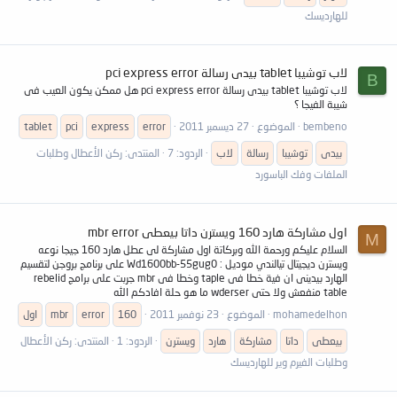
للهارديسك
لاب توشيبا tablet بيدى رسالة pci express error
B
لاب توشيبا tablet بيدى رسالة pci express error هل ممكن يكون العيب فى
شيبة الفيجا ؟
bembeno
الموضوع
27 ديسمبر 2011
error
express
pci
tablet
بيدى
توشيبا
رسالة
لاب
الردود: 7
المنتدى:
ركن الأعطال وطلبات
الملفات وفك الباسورد
اول مشاركة هارد 160 ويسترن داتا بيعطى mbr error
M
السلام عليكم ورحمة الله وبركاتة اول مشاركة لى عطل هارد 160 جيجا نوعه
ويسترن ديجيتال تيالندي موديل : Wd1600bb-55gug0 على برنامج بروجن لتقسيم
الهارد بيدينى ان فية خطا فى taple وخطا فى mbr جربت على برامج rebelid
table منفعش ولا حتى wderser ما هو حلة افادكم الله
mohamedelhon
الموضوع
23 نوفمبر 2011
160
error
mbr
اول
بيعطى
داتا
مشاركة
هارد
ويسترن
الردود: 1
المنتدى:
ركن الأعطال
وطلبات الفيرم وير للهارديسك