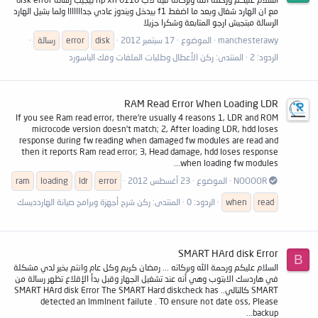
مع ان الهارد شغال وبعد ما اضغط f1 بيدخل ويندوز عادي جدااااااا ولما بشيل الهارد
الرسالة مبتجيش ارجو المتابعة وشكرا جزيلا
manchesterawy
الموضوع
17 سبتمبر 2012
disk
error
رسالة
الردود: 2
المنتدى:
ركن الأعطال وطلبات الملفات وفك الباسورد
RAM Read Error When Loading LDR
If you see Ram read error, there're usually 4 reasons 1, LDR and ROM
microcode version doesn't match; 2, After loading LDR, hdd loses
response during fw reading when damaged fw modules are read and
then it reports Ram read error; 3, Head damage, hdd loses response
when loading fw modules...
NOOOOR
الموضوع
23 أغسطس 2012
error
ldr
loading
ram
read
when
الردود: 0
المنتدى:
ركن شرح أجهزة وبرامج صيانة الهاردديسك
SMART HArd disk Error
B
السلام عليكم ورحمة الله وبركاته ... رمضان كريم وكل عام وانتم بخير لدي مشكلة
في هاردسك الابتوب وهي أنه عند تشغيل الجهاز وقبل بدأ الإقلاع تظهر رسالة من
SMART كالتالي.. SMART HArd disk Error The SMART Hard diskcheck has
detected an lmmlnent failute . TO ensure not date oss, Please
backup...