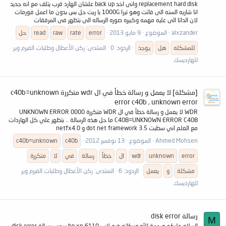
replacement hard disk وانى اخد back up علشان الهارد قرب يتلف مع انه جديد
انا شاريه السنه الى فاتت وهو تيرا 1000G يا ريت حل بس بدون ما اعمل فورمات
لان الداتا الى عليه مهمه وكبيره صوره الرساله الى بتظهر فى المرفقات
alxzander
الموضوع
9 مايو 2013
error
rate
raw
read
حل
للمشكله
هل
يوجد
الردود: 0
المنتدى:
ركن الأعطال وطلبات الفيرم وير
للهارديسك
[مشكلة] لا يعمل و رسالة خطأ في ال wdr متكررة c40b=unknown
error c40b , unknown error
WDR لا يعمل و رسالة خطأ في ال WDR متكررة UNKNOWN ERROR 0000
C40B=UNKNOWN ERROR C40B ما حل هذه الرسالة .. بتظهر علي كل الهاردات
مع العلم اني سطبت dot net framework 3.5 و netfx4.0
Ahmed Mohsen
الموضوع
13 نوفمبر 2012
c40b
c40b=unknown
error
unknown
wdr
ال
خطأ
رسالة
في
لا
متكررة
مشكلة
و
يعمل
الردود: 6
المنتدى:
ركن الأعطال وطلبات الفيرم وير
للهارديسك
رسالة disk error
M
السلام عليكم ورحمة الله وبركاته فيه لاب hp xn 6110 بيجيب رسالة disk error