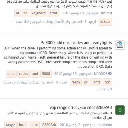
نوع msi ms 7097 فرغت البيوس لاكثر من مره وغيرت البطارية بدلت مداخل ps2
ولم تحل المشكلة الموذر تاخذ اوامر ولا يوجد فيها مشاكل...
msimsi
الموضوع
28 نوفمبر 2010
error
keyboard
no
or
مشكلة
الردود: 5
المنتدى:
ركن الأعطال وطلبات البيوس والداتا شيت
Pc 3000 hdd error codes and ready lights
BSY: When the drive is performing some action and will not respond to
any command DRD: Drive ready: when it is ready to perform a
command DWF: Write Fault: general failure of the drive or writing with
wrong parameters DSC: Drive seek complete: heads completed seek
operation DRQ: Data...
NOOOOR
الموضوع
20 نوفمبر 2010
3000
and
codes
error
hdd
lights
pc
ready
الردود: 5
المنتدى:
ركن شرح أجهزة وبرامج صيانة
الهاردديسك
intel 82802AB بتدى vpp range error
B
الرسالة دى بتظهر لما باعمل مسح للفلاشة او شحن رغم ان موديل الشريحة ظاهر
فى ال device
bembeno
الموضوع
2 نوفمبر 2010
82802ab
error
intel
range