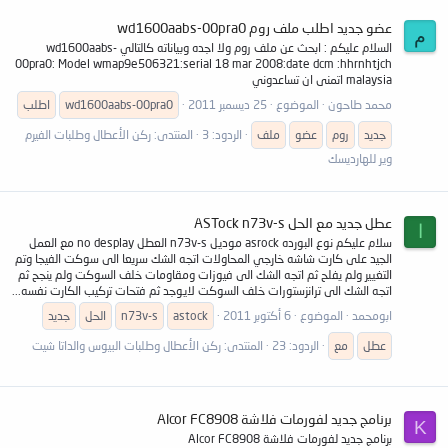
عضو جديد اطلب ملف روم wd1600aabs-00pra0
م
السلام عليكم : ابحث عن ملف روم ولا اجده وبياناته كالتالي wd1600aabs-
00pra0: Model wmap9e506321:serial 18 mar 2008:date dcm :hhrnhtjch
malaysia اتمنى ان تساعدوني
محمد طاحون
الموضوع
25 ديسمبر 2011
wd1600aabs-00pra0
اطلب
جديد
روم
عضو
ملف
الردود: 3
المنتدى:
ركن الأعطال وطلبات الفيرم
وير للهارديسك
عطل جديد مع الحل ASTock n73v-s
ا
سلام عليكم نوع البورده asrock موديل n73v-s العطل no desplay مع العمل
الجيد على كارت شاشه خارجي المحاولات اتجه الشك سريعا الى سوكت الفيجا وتم
التغيير ولم يفلح ثم اتجه الشك الى فيوزات ومقاومات خلف السوكت ولم ينجح ثم
اتجه الشك الى ترانزستورات خلف السوكت لايوجد ثم فتحات تركيب الكارت نفسه...
ابومحمد
الموضوع
6 أكتوبر 2011
astock
n73v-s
الحل
جديد
عطل
مع
الردود: 23
المنتدى:
ركن الأعطال وطلبات البيوس والداتا شيت
برنامج جديد لفورمات فلاشة Alcor FC8908
K
برنامج جديد لفورمات فلاشة Alcor FC8908