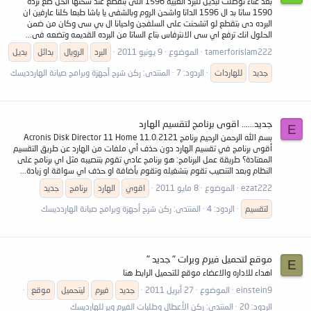
بعد عناء توصلت لبديل للبرد الغبيه 1596 اللى بتقطع عند شحنها الحل ضع برده
1590 ساتا بد ال 1596 الداتا واشحن الروم وبالشفى يا باشا طبعا كلنا عارفين ان
البرده دى بتقطع لو اتشحنت على السلفجن واحيانا ال بي سى وكان من ضمن
الحلول انك ترفع اي سى الانترفاس بتاع الساتا من البرده القديمه وتضعه فى...
tamerforislam222
الموضوع
9 يونيو 2011
البرد
الرويال
بدائل
بديل
جديد
للهاردات
الردود: 7
المنتدى:
ركن شرح أجهزة وبرامج صيانة الهاردديسك
جديد...... اقوى برنامج لتقسيم الهارد
E
بسم الله الرحمن الرحيم برنامج Acronis Disk Director 11 Home 11.0.2121
أقوى برنامج في تقسيم الهارد دون حذف أي ملفات من الهارد عن طريق التقسيم
المعتادة؟ طريقة عمل البرنامج: هو برنامج عادي تقوم بتنصيبه مثل اي برنامج على
النظام وبعد التنصيب تقوم بتشغيله وتقوم بأضافة او حذف اي سواقة او زيادة...
ezat222
الموضوع
8 مايو 2011
اقوي
الهارد
برنامج
جديد
لتقسيم
الردود: 4
المنتدى:
ركن شرح أجهزة وبرامج صيانة الهاردديسك
موقع لتحميل فيرم ويرات " جديد "
E
اهداء للاداره والاعضاء موقع للتحميل الرابط هنا
einstein9
الموضوع
27 أبريل 2011
جديد
فيرم
ليتحميل
موقع
الردود: 20
المنتدى:
ركن الأعطال وطلبات الفيرم وير للهارديسك