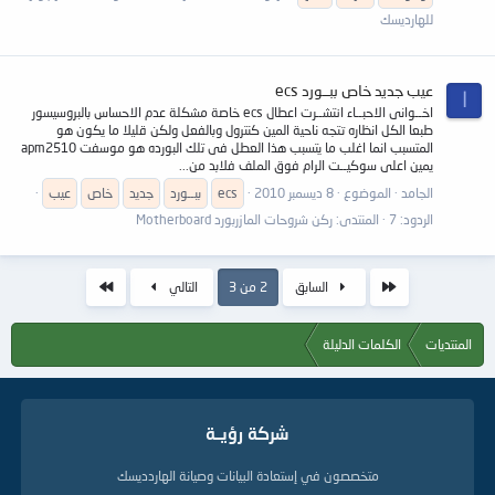
للهارديسك
عيب جديد خاص ببــورد ecs
ا
اخــوانى الاحبــاء انتشــرت اعطال ecs خاصة مشكلة عدم الاحساس بالبروسيسور
طبعا الكل انظاره تتجه ناحية المين كنترول وبالفعل ولكن قليلا ما يكون هو
المتسبب انما اغلب ما يتسبب هذا العطل فى تلك البورده هو موسفت apm2510
يمين اعلى سوكيــت الرام فوق الملف فلابد من...
الجامد
الموضوع
8 ديسمبر 2010
ecs
ببــورد
جديد
خاص
عيب
الردود: 7
المنتدى:
ركن شروحات المازربورد Motherboard
الأول
الاخير
السابق
2 من 3
التالي
المنتديات
الكلمات الدليلة
شركة رؤيــة
متخصصون في إستعادة البيانات وصيانة الهاردديسك