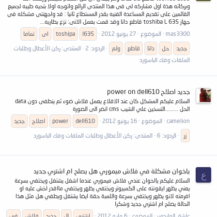
وبركاته هذة اول مشاركه لى فى هذا المنتدى الرائع واتوجه اولا بتحيه طيبه لجميع
القائمين على تقديم المساعدة الفنيه بقدر المستطاع ثانيا : قد واجهتنى مشكله فى
جهاز 635 toshiba L قاطع داتا وقد قمت بعمل الاتى: نزع بطاريه...
mas3300
الموضوع
27 يونيو 2012
l635
toshipa
اى
تماما
جديد
حل
داتا
قاطع
ولم
الردود: 2
المنتدى:
ركن الأعطال وطلبات
الملفات وفك الباسورد
جديد اصلاح power on dell610
السلام عليكم المشكل كان عند الاقلاع يعمل فلاش ضوء ثم ينطفى دون data
الحل .........التسخين علي الشيب cms انضر الى الصورة
camelion
الموضوع
16 يونيو 2012
dell610
power
اصلاح
جديد
زر
الردود: 6
المنتدى:
ركن الأعطال وطلبات الملفات وفك الباسورد
ياخوان مشكلة في فلاش ميموري هل يصلح ام اشتري جديد
ع
السلام عليكم يااخوان عندي فلاش ميموري عندما اشغل يشتغل ويختفي بسرعة
يعني يظهر ايقونته على الكمبيوتر ويختفي يظهر ويختفي مااقدر اخش عليه او
افرمته لانو يظهر ويختفي بسرعة واللمبة حقة ايضا يشتغل ويطفي هل مثل هذا
الحالة يصلح ام اشتري جديد وشكرا
عاشق الهاردوير
الموضوع
6 مايو 2012
اشتري
ال
جديد
فلاش
في