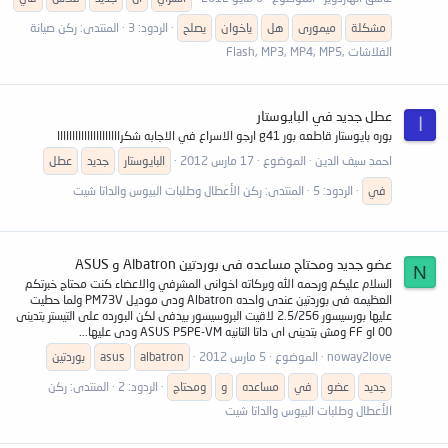
مشكلة
ميمورى
هل
ياخوان
يصلح
الردود: 3
المنتدى:
ركن صيانة
الفلاشات ,Flash, MP3, MP4, MP5
عطل جديد في البايوستار
ا
بوره بايوستار قاطعه بور g41 ارجو الاسراع في الاجابه شكرااااااااااااااااااااا
احمد سيف الدين
الموضوع
17 مارس 2012
البايوستار
جديد
عطل
في
الردود: 5
المنتدى:
ركن الأعطال وطلبات البيوس والداتا شيت
عضو جديد ومحتاج مساعده فى بوردتين Albatron و ASUS
N
السلام عليكم ورحمه الله وبركاته اخوانى المشرفي والاعضاء كنت محتاج خبرتكم
العظيمه فى بوردتين عندى واحده Albatron ودى موديل PM73V ولما حطيت
عليها بورسيسور 2.5/256 لاقيت البروسيسور بيدفى لكن البورده على التيستر بتدينى
00 او FF ومش بتدينى اى داتا التانيه ASUS P5PE-VM ودى عليها...
noway2love
الموضوع
5 مارس 2012
albatron
asus
بوردتين
جديد
عضو
في
مساعده
و
ومحتاج
الردود: 2
المنتدى:
ركن
الأعطال وطلبات البيوس والداتا شيت