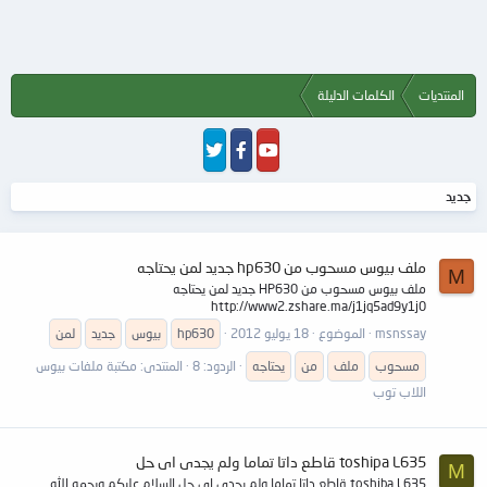
المنتديات
الكلمات الدليلة
جديد
ملف بيوس مسحوب من hp630 جديد لمن يحتاجه
M
ملف بيوس مسحوب من HP630 جديد لمن يحتاجه
http://www2.zshare.ma/j1jq5ad9y1j0
msnssay
الموضوع
18 يوليو 2012
hp630
بيوس
جديد
لمن
مسحوب
ملف
من
يحتاجه
الردود: 8
المنتدى:
مكتبة ملفات بيوس
اللاب توب
toshipa L635 قاطع داتا تماما ولم يجدى اى حل
M
toshiba L635 قاطع داتا تماما ولم يجدى اى حل السلام عليكم ورحمه الله