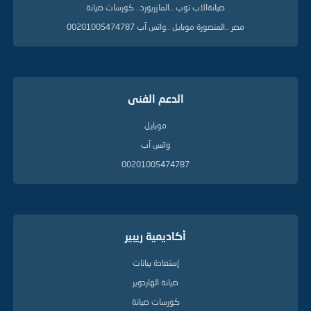
صيانةالاب توب ..المازربورد.. كورسات صيانة
مصر ..المنصورة موبايل ..واتس آب 00201005474787
الدعم الفنى
موبايل
واتس آب
00201005474787
أكاديمية ريبير
إستعادة بيانات
صيانة الهاردوير
كورسات صيانة