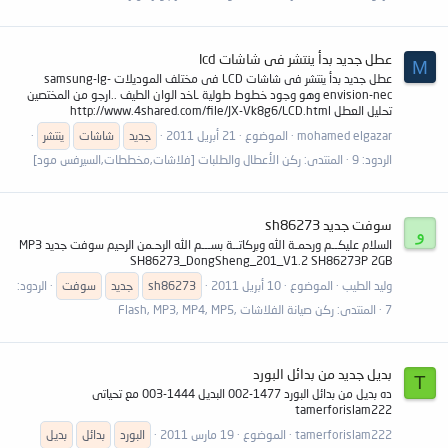
عطل جديد بدأ ينتشر فى شاشات lcd
M
عطل جديد بدأ ينتشر فى شاشات LCD فى مختلف الموديلات samsung-lg-
envision-nec وهو وجود خطوط طولية ـاخد الوان الطيف ..ارجو من المختصين
تحليل العطل http://www.4shared.com/file/JX-Vk8g6/LCD.html
mohamed elgazar
الموضوع
21 أبريل 2011
جديد
شاشات
ينتشر
الردود: 9
المنتدى:
ركن الأعطال والطلبات [فلاشات,مخططات,السيرفس مود]
سوفت جديد sh86273
و
السلام عليكــم ورحمـة الله وبركاتــة بســـم الله الرحـمن الرحيم سوفت جديد MP3
SH86273_DongSheng_201_V1.2 SH86273P 2GB
وليد الطيب
الموضوع
10 أبريل 2011
sh86273
جديد
سوفت
الردود:
7
المنتدى:
ركن صيانة الفلاشات ,Flash, MP3, MP4, MP5
بديل جديد من بدائل البورد
T
ده بديل من بدائل البورد 1477-002 البديل 1444-003 مع تحياتى
tamerforislam222
tamerforislam222
الموضوع
19 مارس 2011
البورد
بدائل
بديل