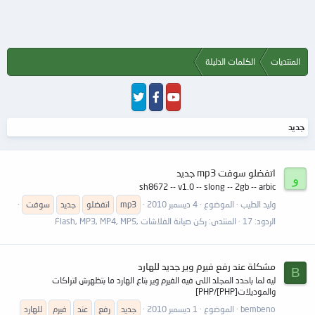
المنتديات
الكلمات الدليلة
جديد
اتفضلو سوفت mp3 جديد
و
sh8672 -- v1.0 -- slong -- 2gb -- arbic
وليد الطيب
الموضوع
4 ديسمبر 2010
mp3
اتفضلو
جديد
سوفت
الردود: 17
المنتدى:
ركن صيانة الفلاشات ,Flash, MP3, MP4, MP5
مشكلة عند رفع فيرم وير جديد للهارد
B
ليه لما باحدد المجلد اللى فيه الفيرم وير بتاع الهارد ما بتظهرش لتراكات
والموديلات[PHP]/PHP]
bembeno
الموضوع
1 ديسمبر 2010
جديد
رفع
عند
فيرم
للهارد