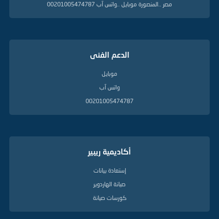
مصر ..المنصورة موبايل ..واتس آب 00201005474787
الدعم الفنى
موبايل
واتس آب
00201005474787
أكاديمية ريبير
إستعادة بيانات
صيانة الهاردوير
كورسات صيانة