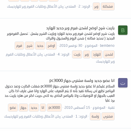
مشكلة
وير
الردود: 2
المنتدى:
ركن الأعطال وطلبات الفيرم وير للهارديسك
ياريت شرح اوضح لشحن فيرم وير جديد للهارد
B
ياريت شرح اوضح لشحن فيرم وير جديد للهارد وياريت الشرح يشمل : تحميل الفيرموير
الجديد ( تحديد مكانه ) شحن الروم والمديول والتراك
bembeno
الموضوع
30 نوفمبر 2010
اوضح
جديد
شرح
فيرم
لشحن
للهارد
وير
ياريت
الردود: 4
المنتدى:
ركن الأعطال وطلبات الفيرم
وير للهارديسك
انا عضو جديد ولسة مشترى جهاز pc3000
ت
السلام عليكم انا عضو جديد ولسة مشترى جهاز pc3000 شغلت الكارت وعند دخول
البرنامج تظهر لى رسالة تفيد بأنه لا يتم التعرف على الهارد وانا مش عارف اذا كان
العيب بالجهاز او التوصيلات ولا بالبرنامج الخاص به لانى جربت اكتر من هارد ياريت حد
يرد عليا
تقنية
الموضوع
15 أغسطس 2010
pc3000
انا
جديد
جهاز
عضو
مشترى
ولسة
الردود: 1
المنتدى:
ركن الأعطال وطلبات الفيرم وير للهارديسك