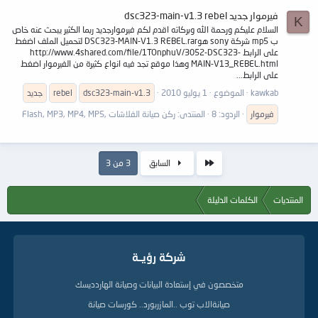
فيرموار جديد dsc323-main-v1.3 rebel
K
السلام عليكم ورحمة الله وبركاته اقدم لكم فيرموارجديد ربما الكثير يبحث عنه خاص
ب mp5 شركة sony هوDSC323-MAIN-V1.3 REBEL.rar لتحميل الملف اضغط
على الرابط http://www.4shared.com/file/1TOnphuV/3052-DSC323-
MAIN-V13_REBEL.html وهذا موقع تجد فيه انواع كثيرة من الفيرموار اضغط
على الرابط...
kawkab
الموضوع
1 يوليو 2010
dsc323-main-v1.3
rebel
جديد
فيرموار
الردود: 8
المنتدى:
ركن صيانة الفلاشات ,Flash, MP3, MP4, MP5
الأول
السابق
3 من 3
المنتديات
الكلمات الدليلة
شركة رؤيــة
متخصصون في إستعادة البيانات وصيانة الهاردديسك
صيانةالاب توب ..المازربورد.. كورسات صيانة