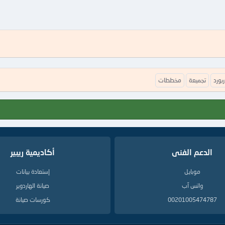
ربورد
تجميعة
مخططات
الدعم الفنى
أكاديمية ريبير
موبايل
إستعادة بيانات
واتس آب
صيانة الهاردوير
00201005474787
كورسات صيانة