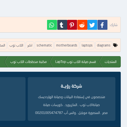
فيسبوك
تويتر
Reddit
Pinterest
Tumblr
WhatsApp
شارك:
ا
diagrams
laptops
motherboards
schematic
اكبر
اللاب توب
المذ
ل
ك
ل
المنتديات
قسم صيانة اللاب توب LapTop
مكتبة مخططات اللاب توب
م
ا
ت
ا
ل
شركة رؤيــة
د
ل
متخصصون في إستعادة البيانات وصيانة الهاردديسك
ي
ل
صيانةالاب توب ..المازربورد.. كورسات صيانة
ة
مصر ..المنصورة موبايل ..واتس آب 00201005474787