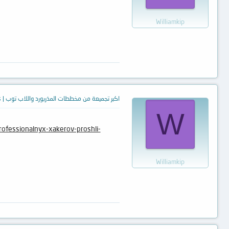
Williamkip
اكبر تجميعة من مخططات المذربورد واللاب توب | Motherboards Schematic diagrams and laptops
W
rofessionalnyx-xakerov-proshli-
Williamkip