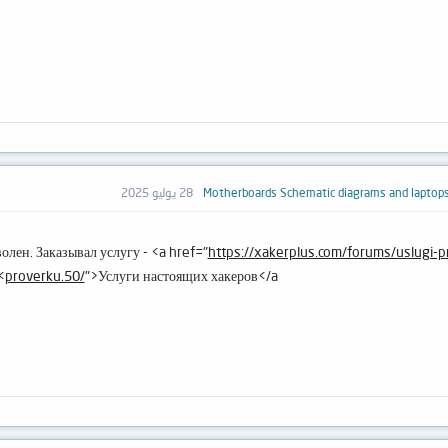
28 يوليو 2025
лен. Заказывал услугу - <a href="
https://xakerplus.com/forums/uslugi-p
proverku.50/
">Услуги настоящих хакеров</a>