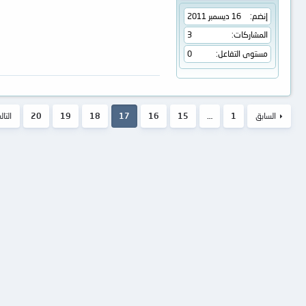
إنضم
16 ديسمبر 2011
المشاركات
3
مستوى التفاعل
0
السابق
1
…
15
16
17
18
19
20
التا