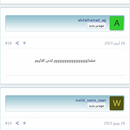
abdelhamed_eg
A
مهندس جديد
18 أبريل 2023
#18
مشكوووووووووووووور اخى الكريم
walid_samo_zaen
W
مهندس جديد
18 يونيو 2023
#19