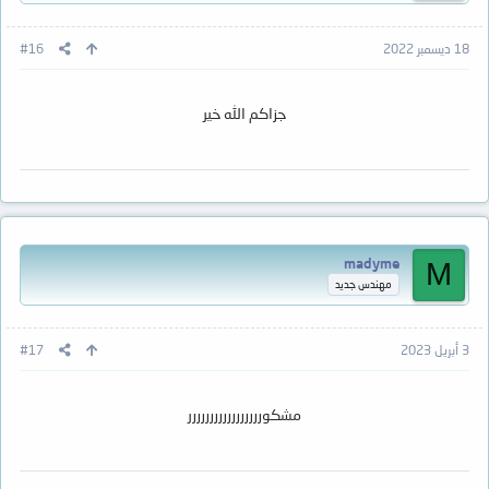
18 ديسمبر 2022
#16
جزاكم الله خير
madyme
M
مهندس جديد
3 أبريل 2023
#17
مشكوررررررررررررررررر