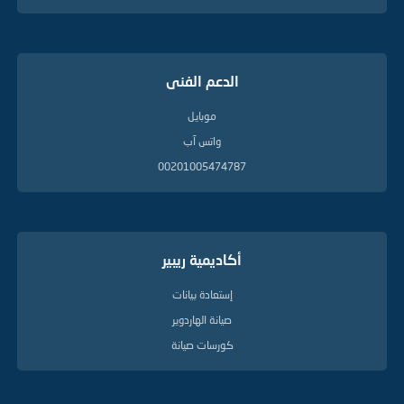
الدعم الفنى
موبايل
واتس آب
00201005474787
أكاديمية ريبير
إستعادة بيانات
صيانة الهاردوير
كورسات صيانة