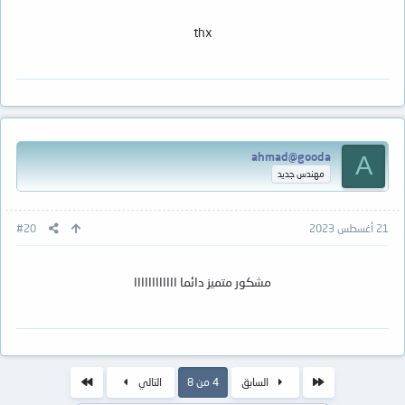
thx
ahmad@gooda
A
مهندس جديد
21 أغسطس 2023
#20
مشكور متميز دائما اااااااااااا
الأول
الاخير
السابق
4 من 8
التالي