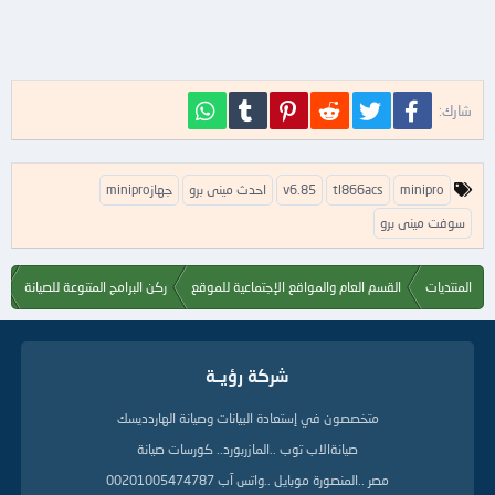
فيسبوك
تويتر
Reddit
Pinterest
Tumblr
WhatsApp
شارك:
ا
minipro
tl866acs
v6.85
احدث مينى برو
جهازminipro
ل
ك
سوفت مينى برو
ل
م
ا
المنتديات
القسم العام والمواقع الإجتماعية للموقع
ركن البرامج المتنوعة للصيانة
ت
ا
ل
د
شركة رؤيــة
ل
ي
متخصصون في إستعادة البيانات وصيانة الهاردديسك
ل
ة
صيانةالاب توب ..المازربورد.. كورسات صيانة
مصر ..المنصورة موبايل ..واتس آب 00201005474787