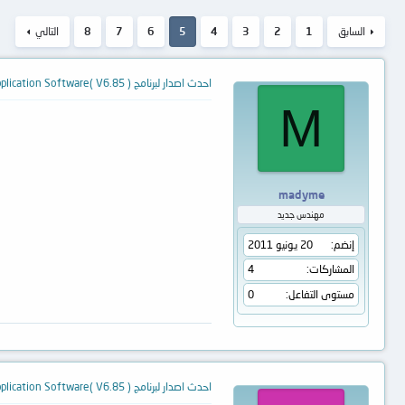
السابق
1
2
3
4
5
6
7
8
التالي
احدث اصدار لبرنامج TL866ACS Application Software( V6.85 )
M
madyme
مهندس جديد
إنضم
20 يونيو 2011
المشاركات
4
مستوى التفاعل
0
احدث اصدار لبرنامج TL866ACS Application Software( V6.85 )