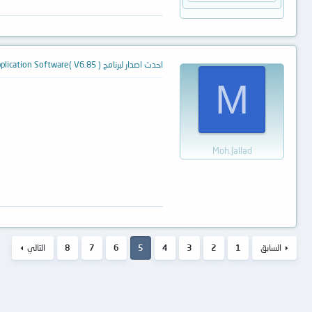
احدث اصدار لبرنامج TL866ACS Application Software( V6.85 )
M
Moh.Jallad
السابق
1
2
3
4
5
6
7
8
التالي