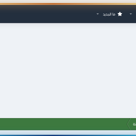
ما الجديد
نة