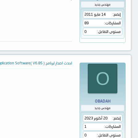
مهندس جديد
إنضم
14 مايو 2011
المشاركات
89
مستوى التفاعل
0
احدث اصدار لبرنامج TL866ACS Application Software( V6.85 )
O
OBADAH
مهندس جديد
إنضم
20 أكتوبر 2023
المشاركات
1
مستوى التفاعل
0