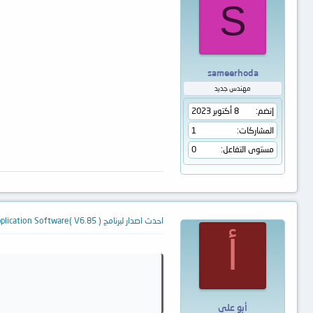
S
sameerhoda
مهندس جديد
إنضم
8 أكتوبر 2023
المشاركات
1
مستوى التفاعل
0
احدث اصدار لبرنامج TL866ACS Application Software( V6.85 )
أ
أبو علي