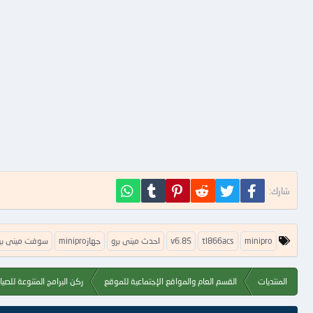
فيسبوك
تويتر
Reddit
Pinterest
Tumblr
WhatsApp
شارك:
ا
minipro
tl866acs
v6.85
احدث مينى برو
جهازminipro
سوفت مينى بر
ل
ك
ل
المنتديات
القسم العام والمواقع الإجتماعية للموقع
ركن البرامج المتنوعة للصيا
م
ا
ت