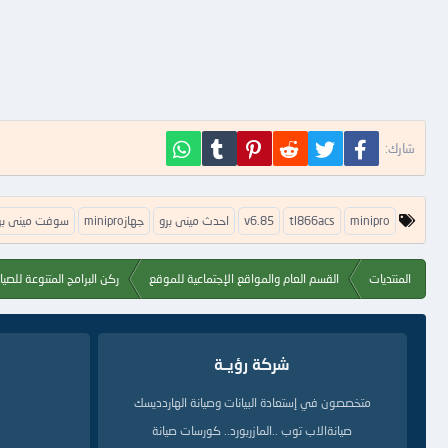
فيسبوك
تويتر
Reddit
Pinterest
Tumblr
WhatsApp
شارك:
ا
minipro
tl866acs
v6.85
احدث مينى برو
جهازminipro
سوفت مينى بر
ل
ك
ل
المنتديات
القسم العام والمواقع الإجتماعية للموقع
ركن البرامج المتنوعة للصيا
م
ا
ت
ا
ل
شركة رؤيــة
د
ل
متخصصون في إستعادة البيانات وصيانة الهاردديسك
ي
ل
صيانةالاب توب ..المازربورد.. كورسات صيانة