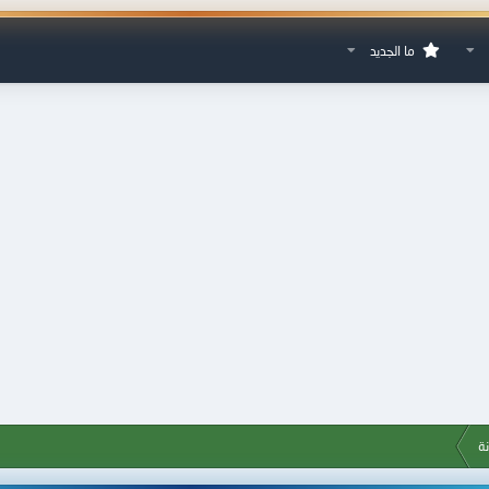
ما الجديد
نة