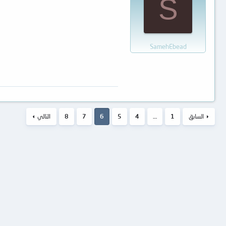
S
SamehEbead
السابق
1
…
4
5
6
7
8
التالي