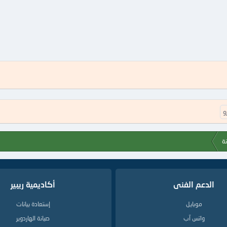
و
نة
الدعم الفنى
أكاديمية ريبير
موبايل
إستعادة بيانات
واتس آب
صيانة الهاردوير