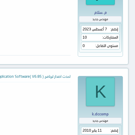
م .سلام
مهندس جديد
إنضم
7 أغسطس 2023
المشاركات
10
مستوى التفاعل
0
احدث اصدار لبرنامج TL866ACS Application Software( V6.85 )
K
k.dccomp
مهندس جديد
إنضم
11 يناير 2010